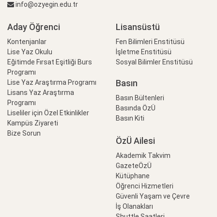
info@ozyegin.edu.tr
Aday Öğrenci
Lisansüstü
Kontenjanlar
Fen Bilimleri Enstitüsü
Lise Yaz Okulu
İşletme Enstitüsü
Eğitimde Fırsat Eşitliği Burs
Sosyal Bilimler Enstitüsü
Programı
Basın
Lise Yaz Araştırma Programı
Lisans Yaz Araştırma
Basın Bültenleri
Programı
Basında ÖzÜ
Liseliler için Özel Etkinlikler
Basın Kiti
Kampüs Ziyareti
Bize Sorun
ÖzÜ Ailesi
Akademik Takvim
GazeteÖzÜ
Kütüphane
Öğrenci Hizmetleri
Güvenli Yaşam ve Çevre
İş Olanakları
Shuttle Saatleri