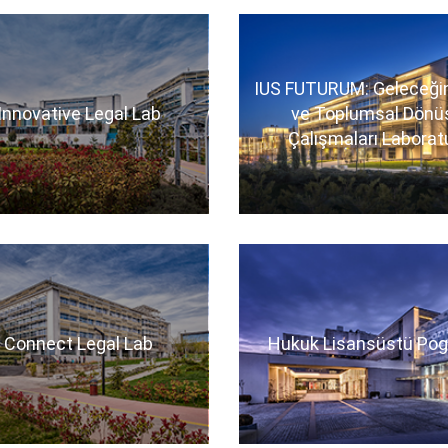
IUS FUTURUM: Geleceği
Innovative Legal Lab
ve Toplumsal Dön
Çalışmaları Laborat
 Connect Legal Lab
Hukuk Lisansüstü Pog