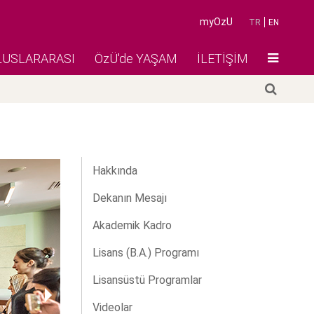
myOzU
TR
EN
LUSLARARASI
ÖzÜ'de YAŞAM
İLETİŞİM
Hakkında
Dekanın Mesajı
Akademik Kadro
Lisans (B.A.) Programı
Lisansüstü Programlar
Videolar