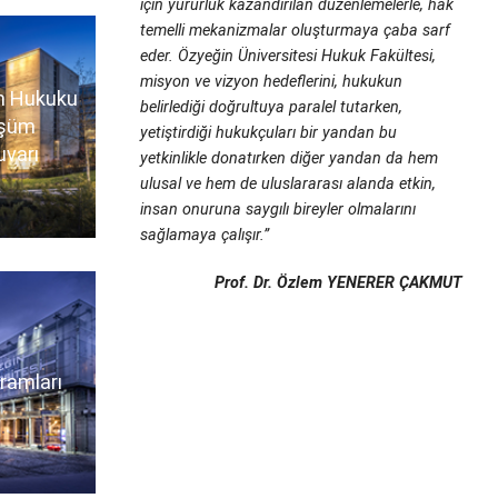
için yürürlük kazandırılan düzenlemelerle, hak
temelli mekanizmalar oluşturmaya çaba sarf
eder. Özyeğin Üniversitesi Hukuk Fakültesi,
misyon ve vizyon hedeflerini, hukukun
n Hukuku
belirlediği doğrultuya paralel tutarken,
üşüm
yetiştirdiği hukukçuları bir yandan bu
uvarı
yetkinlikle donatırken diğer yandan da hem
ulusal ve hem de uluslararası alanda etkin,
insan onuruna saygılı bireyler olmalarını
sağlamaya çalışır.”
Prof. Dr. Özlem YENERER ÇAKMUT
ramları