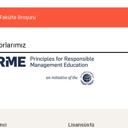
Fakülte Broşürü
sorlarımız
nci
Lisansüstü