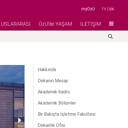
myOzU
TR
EN
LUSLARARASI
ÖzÜ'de YAŞAM
İLETİŞİM
Hakkında
Dekanın Mesajı
Akademik Kadro
Akademik Bölümler
Bir Bakışta İşletme Fakültesi
Dekanlık Ofisi