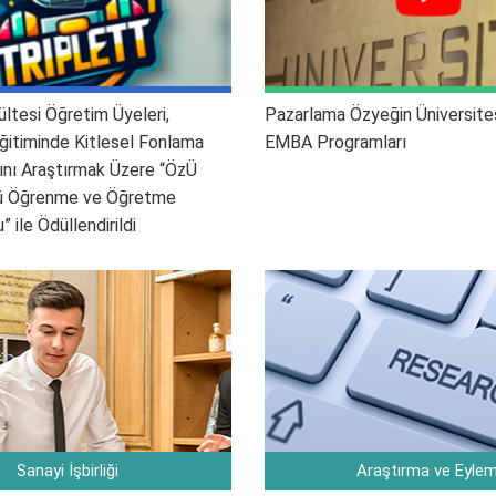
ltesi Öğretim Üyeleri,
Pazarlama Özyeğin Üniversit
 Eğitiminde Kitlesel Fonlama
EMBA Programları
ını Araştırmak Üzere “ÖzÜ
ü Öğrenme ve Öğretme
 ile Ödüllendirildi
Sanayi İşbirliği
Araştırma ve Eyle