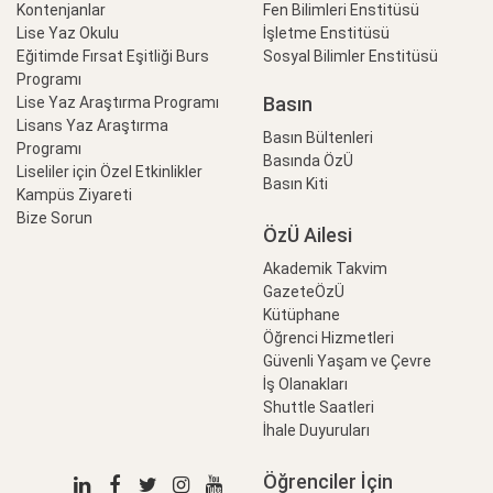
Kontenjanlar
Fen Bilimleri Enstitüsü
Lise Yaz Okulu
İşletme Enstitüsü
Eğitimde Fırsat Eşitliği Burs
Sosyal Bilimler Enstitüsü
Programı
Basın
Lise Yaz Araştırma Programı
Lisans Yaz Araştırma
Basın Bültenleri
Programı
Basında ÖzÜ
Liseliler için Özel Etkinlikler
Basın Kiti
Kampüs Ziyareti
Bize Sorun
ÖzÜ Ailesi
Akademik Takvim
GazeteÖzÜ
Kütüphane
Öğrenci Hizmetleri
Güvenli Yaşam ve Çevre
İş Olanakları
Shuttle Saatleri
İhale Duyuruları
Öğrenciler İçin