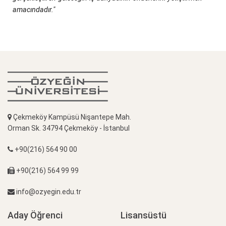
amacındadır."
Çekmeköy Kampüsü Nişantepe Mah.
Orman Sk. 34794 Çekmeköy - İstanbul
+90(216) 564 90 00
+90(216) 564 99 99
info@ozyegin.edu.tr
Aday Öğrenci
Lisansüstü