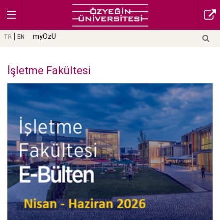
myOzU
TR
EN
İşletme Fakültesi