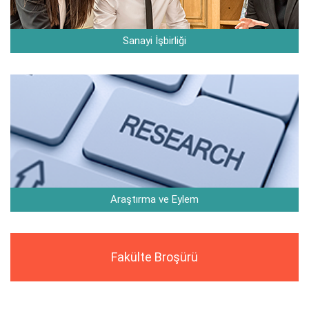
Sanayi İşbirliği
Araştırma ve Eylem
Fakülte Broşürü