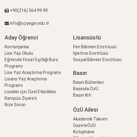
+90(216) 564 99 99
info@ozyegin.edu.tr
Aday Öğrenci
Lisansüstü
Kontenjanlar
Fen Bilimleri Enstitüsü
Lise Yaz Okulu
İşletme Enstitüsü
Eğitimde Fırsat Eşitliği Burs
Sosyal Bilimler Enstitüsü
Programı
Basın
Lise Yaz Araştırma Programı
Lisans Yaz Araştırma
Basın Bültenleri
Programı
Basında ÖzÜ
Liseliler için Özel Etkinlikler
Basın Kiti
Kampüs Ziyareti
Bize Sorun
ÖzÜ Ailesi
Akademik Takvim
GazeteÖzÜ
Kütüphane