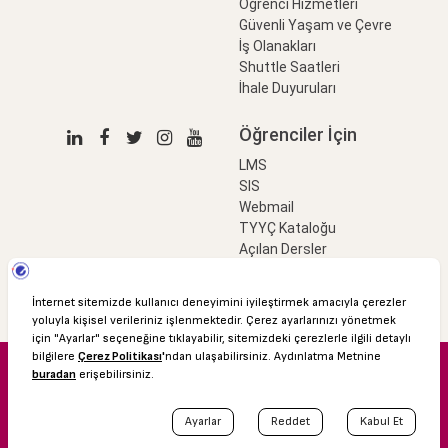
Öğrenci Hizmetleri
Güvenli Yaşam ve Çevre
İş Olanakları
Shuttle Saatleri
İhale Duyuruları
Öğrenciler İçin
LMS
SIS
Webmail
TYYÇ Kataloğu
Açılan Dersler
LinkProfessional
e-Ödeme
© 2016 Özyeğin Üniversitesi
Shuttle Saatleri
Akademik Takvim
Kişisel Verilerin Korunması
Bilgi Edinme