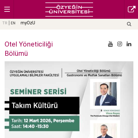
myOzU
TR
EN
Otel Yöneticiliği
Bölümü