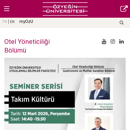
myOzU
TR
EN
Otel Yöneticiliği
Bölümü