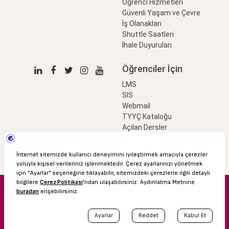
Öğrenci Hizmetleri
Güvenli Yaşam ve Çevre
İş Olanakları
Shuttle Saatleri
İhale Duyuruları
Öğrenciler İçin
LMS
SIS
Webmail
TYYÇ Kataloğu
Açılan Dersler
LinkProfessional
e-Ödeme
© 2016 Özyeğin Üniversitesi
Shuttle Saatleri
Akademik Takvim
Kişisel Verilerin Korunması
Bilgi Edinme