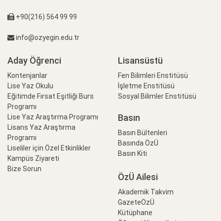
+90(216) 564 99 99
info@ozyegin.edu.tr
Aday Öğrenci
Lisansüstü
Kontenjanlar
Fen Bilimleri Enstitüsü
Lise Yaz Okulu
İşletme Enstitüsü
Eğitimde Fırsat Eşitliği Burs
Sosyal Bilimler Enstitüsü
Programı
Basın
Lise Yaz Araştırma Programı
Lisans Yaz Araştırma
Basın Bültenleri
Programı
Basında ÖzÜ
Liseliler için Özel Etkinlikler
Basın Kiti
Kampüs Ziyareti
Bize Sorun
ÖzÜ Ailesi
Akademik Takvim
GazeteÖzÜ
Kütüphane