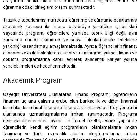
araştırma odaklı akademik kadronun rehberliğinde, esnek ve
öğrenme odaklı bir eğitim ortamı sunmaktadır.
Titizlikle tasarlanmış müfredatı, öğrenme ve öğretime odaklanmış
akademik kadrosu ile finans sektörüyle yürütülen iş birlikleri
sayesinde program, öğrencilere yalnızca teorik bilgi değil, aynı
zamanda güncel ekonomik ve sosyal olguları analiz edebilme
yetkinliği kazandırmayı amaçlamaktadır. Ayrıca, öğrencilerin finans,
ekonomi veya ilgili alanlarda ulusal ve uluslararası yüksek lisans ve
doktora programlarına kabul edilerek akademik kariyer yoluna
yönelebilmeleri de hedeflenmektedir.
Akademik Program
Özyeğin Üniversitesi Uluslararası Finans Programı, öğrencilerin
finansın üç ana çalışma grubu olan bankacılık ve diğer finansal
kurumlar, kurumsal finans ile finansal ürünler ve portföy yönetimi
alanlarında uzmanlaşmalarına imkan tanımaktadır. Programı
ülkedeki diğerlerinden ayıran en temel özellik, esnek yapısı ile
öğrencilerin kendi eğitim programlarını planlamalarına imkan
tanıması ve farklı uzmanlık alanları oluşturmalarına imkan