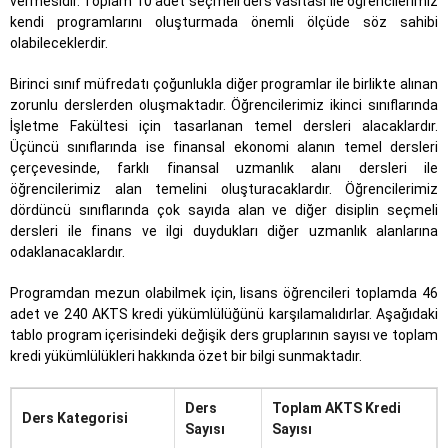
vermesidir. Toplam 10 adet seçmeli ders vasıtası ile öğrencilerimiz
kendi programlarını oluşturmada önemli ölçüde söz sahibi
olabileceklerdir.
Birinci sınıf müfredatı çoğunlukla diğer programlar ile birlikte alınan
zorunlu derslerden oluşmaktadır. Öğrencilerimiz ikinci sınıflarında
İşletme Fakültesi için tasarlanan temel dersleri alacaklardır.
Üçüncü sınıflarında ise finansal ekonomi alanın temel dersleri
çerçevesinde, farklı finansal uzmanlık alanı dersleri ile
öğrencilerimiz alan temelini oluşturacaklardır. Öğrencilerimiz
dördüncü sınıflarında çok sayıda alan ve diğer disiplin seçmeli
dersleri ile finans ve ilgi duydukları diğer uzmanlık alanlarına
odaklanacaklardır.
Programdan mezun olabilmek için, lisans öğrencileri toplamda 46
adet ve 240 AKTS kredi yükümlülüğünü karşılamalıdırlar. Aşağıdaki
tablo program içerisindeki değişik ders gruplarının sayısı ve toplam
kredi yükümlülükleri hakkında özet bir bilgi sunmaktadır.
Ders
Toplam AKTS Kredi
Ders Kategorisi
Sayısı
Sayısı