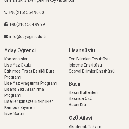
Orman Sk. 34794 Çekmeköy - İstanbul
+90(216) 564 90 00
+90(216) 564 99 99
info@ozyegin.edu.tr
Aday Öğrenci
Lisansüstü
Kontenjanlar
Fen Bilimleri Enstitüsü
Lise Yaz Okulu
İşletme Enstitüsü
Eğitimde Fırsat Eşitliği Burs
Sosyal Bilimler Enstitüsü
Programı
Basın
Lise Yaz Araştırma Programı
Lisans Yaz Araştırma
Basın Bültenleri
Programı
Basında ÖzÜ
Liseliler için Özel Etkinlikler
Basın Kiti
Kampüs Ziyareti
Bize Sorun
ÖzÜ Ailesi
Akademik Takvim