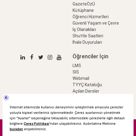
GazeteÖzÜ
Kütüphane
Öğrenci Hizmetleri
Güvenli Yaşam ve Çevre
İş Olanakları
Shuttle Saatleri
İhale Duyuruları
Öğrenciler İçin
LMS
SIS
Webmail
TYYÇ Kataloğu
Açılan Dersler
LinkProfessional
e-Ödeme
© 2016 Özyeğin Üniversitesi