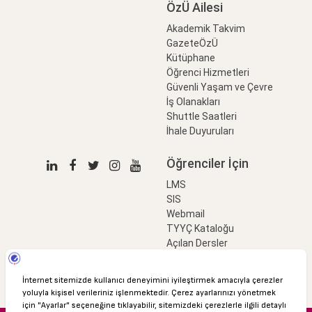
ÖzÜ Ailesi
Akademik Takvim
GazeteÖzÜ
Kütüphane
Öğrenci Hizmetleri
Güvenli Yaşam ve Çevre
İş Olanakları
Shuttle Saatleri
İhale Duyuruları
Öğrenciler İçin
LMS
SIS
Webmail
TYYÇ Kataloğu
Açılan Dersler
LinkProfessional
e-Ödeme