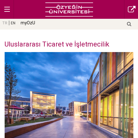
myOzU
TR
EN
Uluslararası Ticaret ve İşletmecilik