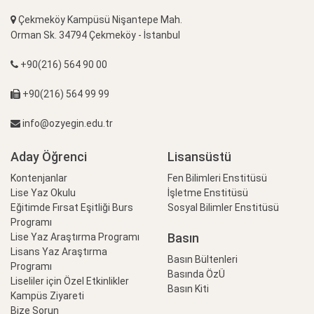
Çekmeköy Kampüsü Nişantepe Mah.
Orman Sk. 34794 Çekmeköy - İstanbul
+90(216) 564 90 00
+90(216) 564 99 99
info@ozyegin.edu.tr
Aday Öğrenci
Lisansüstü
Kontenjanlar
Fen Bilimleri Enstitüsü
Lise Yaz Okulu
İşletme Enstitüsü
Eğitimde Fırsat Eşitliği Burs
Sosyal Bilimler Enstitüsü
Programı
Basın
Lise Yaz Araştırma Programı
Lisans Yaz Araştırma
Basın Bültenleri
Programı
Basında ÖzÜ
Liseliler için Özel Etkinlikler
Basın Kiti
Kampüs Ziyareti
Bize Sorun