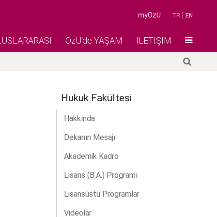
myOzU
TR
EN
LUSLARARASI
ÖzÜ'de YAŞAM
İLETİŞİM
Hukuk Fakültesi
Hakkında
Dekanın Mesajı
Akademik Kadro
Lisans (B.A.) Programı
Lisansüstü Programlar
Videolar