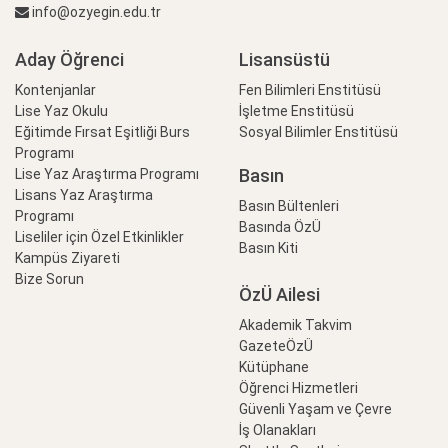
info@ozyegin.edu.tr
Aday Öğrenci
Lisansüstü
Kontenjanlar
Fen Bilimleri Enstitüsü
Lise Yaz Okulu
İşletme Enstitüsü
Eğitimde Fırsat Eşitliği Burs
Sosyal Bilimler Enstitüsü
Programı
Basın
Lise Yaz Araştırma Programı
Lisans Yaz Araştırma
Basın Bültenleri
Programı
Basında ÖzÜ
Liseliler için Özel Etkinlikler
Basın Kiti
Kampüs Ziyareti
Bize Sorun
ÖzÜ Ailesi
Akademik Takvim
GazeteÖzÜ
Kütüphane
Öğrenci Hizmetleri
Güvenli Yaşam ve Çevre
İş Olanakları