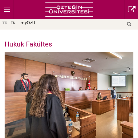
myOzU
TR
EN
Hukuk Fakültesi