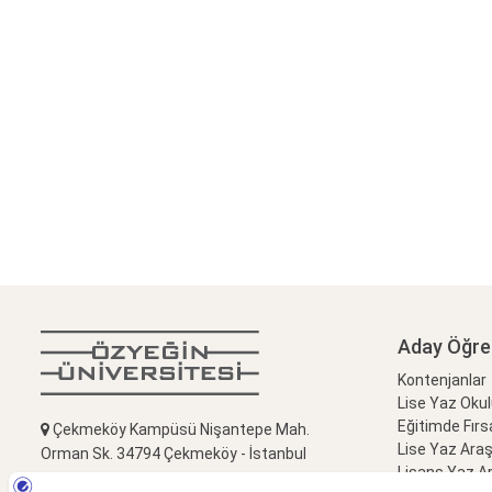
Aday Öğre
Kontenjanlar
Lise Yaz Oku
Eğitimde Fırs
Çekmeköy Kampüsü Nişantepe Mah.
Lise Yaz Ara
Orman Sk. 34794 Çekmeköy - İstanbul
Lisans Yaz A