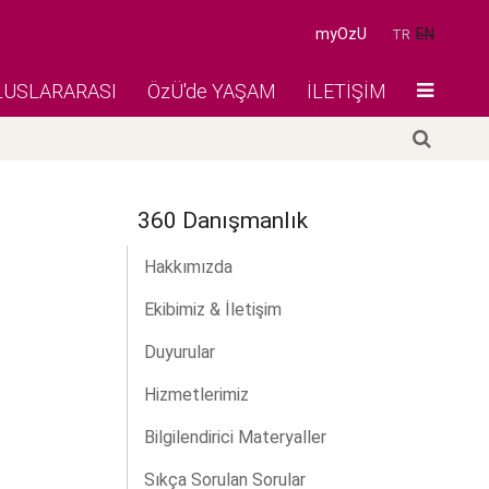
myOzU
EN
TR
LUSLARARASI
ÖzÜ'de YAŞAM
İLETİŞİM
360 Danışmanlık
Hakkımızda
Ekibimiz & İletişim
Duyurular
Hizmetlerimiz
Bilgilendirici Materyaller
Sıkça Sorulan Sorular