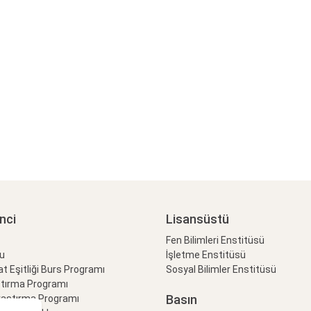
nci
Lisansüstü
Fen Bilimleri Enstitüsü
lu
İşletme Enstitüsü
at Eşitliği Burs Programı
Sosyal Bilimler Enstitüsü
ştırma Programı
Basın
raştırma Programı