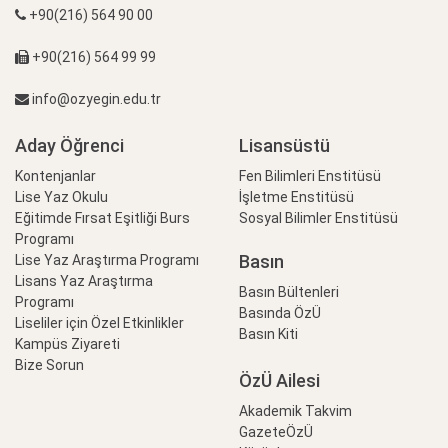
+90(216) 564 90 00
+90(216) 564 99 99
info@ozyegin.edu.tr
Aday Öğrenci
Lisansüstü
Kontenjanlar
Fen Bilimleri Enstitüsü
Lise Yaz Okulu
İşletme Enstitüsü
Eğitimde Fırsat Eşitliği Burs
Sosyal Bilimler Enstitüsü
Programı
Basın
Lise Yaz Araştırma Programı
Lisans Yaz Araştırma
Basın Bültenleri
Programı
Basında ÖzÜ
Liseliler için Özel Etkinlikler
Basın Kiti
Kampüs Ziyareti
Bize Sorun
ÖzÜ Ailesi
Akademik Takvim
GazeteÖzÜ