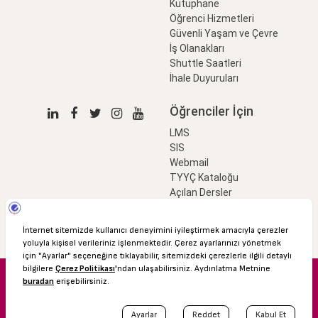
Kütüphane
Öğrenci Hizmetleri
Güvenli Yaşam ve Çevre
İş Olanakları
Shuttle Saatleri
İhale Duyuruları
Öğrenciler İçin
LMS
SIS
Webmail
TYYÇ Kataloğu
Açılan Dersler
LinkProfessional
e-Ödeme
© 2016 Özyeğin Üniversitesi
Shuttle Saatleri
Akademik Takvim
Kişisel Verilerin Korunması