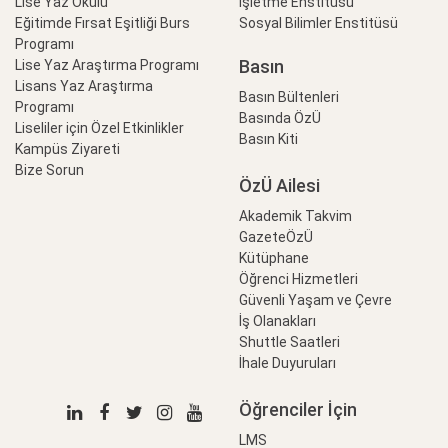
Lise Yaz Okulu
İşletme Enstitüsü
Eğitimde Fırsat Eşitliği Burs
Sosyal Bilimler Enstitüsü
Programı
Basın
Lise Yaz Araştırma Programı
Lisans Yaz Araştırma
Basın Bültenleri
Programı
Basında ÖzÜ
Liseliler için Özel Etkinlikler
Basın Kiti
Kampüs Ziyareti
Bize Sorun
ÖzÜ Ailesi
Akademik Takvim
GazeteÖzÜ
Kütüphane
Öğrenci Hizmetleri
Güvenli Yaşam ve Çevre
İş Olanakları
Shuttle Saatleri
İhale Duyuruları
Öğrenciler İçin
LMS