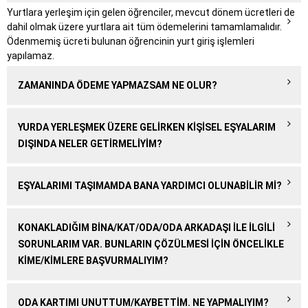
Yurtlara yerleşim için gelen öğrenciler, mevcut dönem ücretleri de
dahil olmak üzere yurtlara ait tüm ödemelerini tamamlamalıdır.
Ödenmemiş ücreti bulunan öğrencinin yurt giriş işlemleri
yapılamaz.
ZAMANINDA ÖDEME YAPMAZSAM NE OLUR?
YURDA YERLEŞMEK ÜZERE GELIRKEN KIŞISEL EŞYALARIM
DIŞINDA NELER GETIRMELIYIM?
EŞYALARIMI TAŞIMAMDA BANA YARDIMCI OLUNABILIR MI?
KONAKLADIĞIM BINA/KAT/ODA/ODA ARKADAŞI ILE ILGILI
SORUNLARIM VAR. BUNLARIN ÇÖZÜLMESI IÇIN ÖNCELIKLE
KIME/KIMLERE BAŞVURMALIYIM?
ODA KARTIMI UNUTTUM/KAYBETTIM. NE YAPMALIYIM?