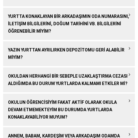
YURTTA KONAKLAYAN BIR ARKADAŞIMIN ODA NUMARASINI,
ILETIŞIM BILGILERINI, DOĞUM TARIHINI VB. BILGILERINI
ÖĞRENEBILIR MIYIM?
YAZIN YURTTAN AYRILIRKEN DEPOZITOMU GERI ALABILIR
MIYIM?
OKULDAN HERHANGI BIR SEBEPLE UZAKLAŞTIRMA CEZASI
ALDIĞIMDA BU DURUM YURTLARDA KALMAMI ETKILER MI?
OKULUN ÖĞRENCISIYIM FAKAT AKTIF OLARAK OKULA
DEVAM ETMEMEKTEYIM BU DURUMDA YURTLARDA
KONAKLAYABILIYOR MUYUM?
ANNEM, BABAM, KARDEŞIM VEYA ARKADAŞIM ODAMDA