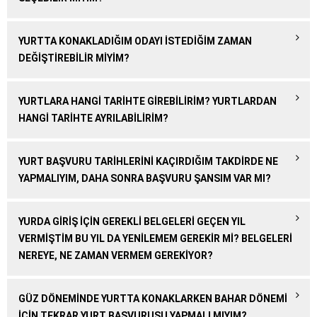
YURTTA KONAKLADIĞIM ODAYI ISTEDIĞIM ZAMAN
DEĞIŞTIREBILIR MIYIM?
YURTLARA HANGI TARIHTE GIREBILIRIM? YURTLARDAN
HANGI TARIHTE AYRILABILIRIM?
YURT BAŞVURU TARIHLERINI KAÇIRDIĞIM TAKDIRDE NE
YAPMALIYIM, DAHA SONRA BAŞVURU ŞANSIM VAR MI?
YURDA GIRIŞ IÇIN GEREKLI BELGELERI GEÇEN YIL
VERMIŞTIM BU YIL DA YENILEMEM GEREKIR MI? BELGELERI
NEREYE, NE ZAMAN VERMEM GEREKIYOR?
GÜZ DÖNEMINDE YURTTA KONAKLARKEN BAHAR DÖNEMI
IÇIN TEKRAR YURT BAŞVURUSU YAPMALI MIYIM?