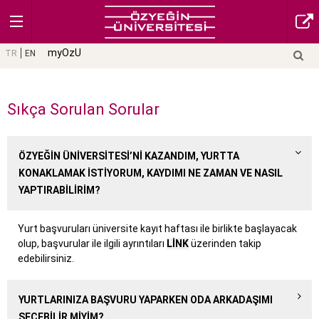
myOzU
TR
EN
Sıkça Sorulan Sorular
ÖZYEĞIN ÜNIVERSITESI’NI KAZANDIM, YURTTA
KONAKLAMAK ISTIYORUM, KAYDIMI NE ZAMAN VE NASIL
YAPTIRABILIRIM?
Yurt başvuruları üniversite kayıt haftası ile birlikte başlayacak
olup, başvurular ile ilgili ayrıntıları
LINK
üzerinden takip
edebilirsiniz.
YURTLARINIZA BAŞVURU YAPARKEN ODA ARKADAŞIMI
SEÇEBILIR MIYIM?