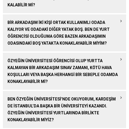
KALABILIR MI?
BIR ARKADAŞIM IKI KIŞI ORTAK KULLANIMLI ODADA
KALIYOR VE ODADAKI DIĞER YATAK BOŞ. BEN DE YURT
ÖĞRENCISI OLDUĞUMA GÖRE BAZEN ARKADAŞIMIN
ODASINDAKI BOŞ YATAKTA KONAKLAYABILIR MIYIM?
ÖZYEĞIN ÜNIVERSITESI ÖĞRENCISI OLUP YURTTA
KALMAYAN BIR ARKADAŞIM SINAV ZAMANI, KÖTÜ HAVA
KOŞULLARI VEYA BAŞKA HERHANGI BIR SEBEPLE ODAMDA
KONAKLAYABILIR MI?
BEN ÖZYEĞIN ÜNIVERSITESI’NDE OKUYORUM, KARDEŞIM
DE İSTANBUL’DA BAŞKA BIR ÜNIVERSITEYI KAZANDI.
ÖZYEĞIN ÜNIVERSITESI YURTLARINDA BIRLIKTE
KONAKLAYABILIR MIYIZ?