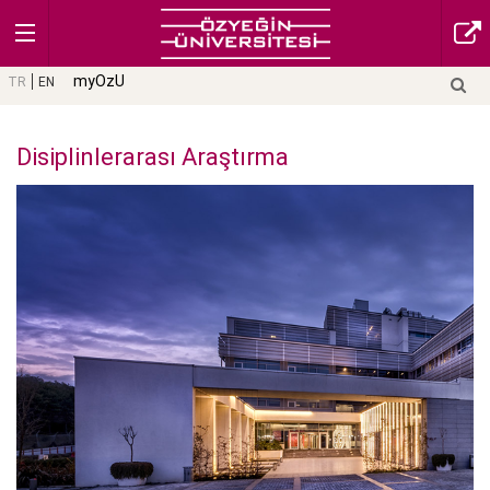
myOzU
TR
EN
Disiplinlerarası Araştırma