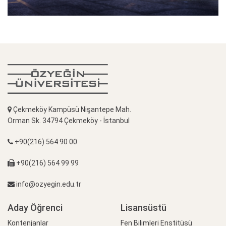
Çekmeköy Kampüsü Nişantepe Mah.
Orman Sk. 34794 Çekmeköy - İstanbul
+90(216) 564 90 00
+90(216) 564 99 99
info@ozyegin.edu.tr
Aday Öğrenci
Lisansüstü
Kontenjanlar
Fen Bilimleri Enstitüsü