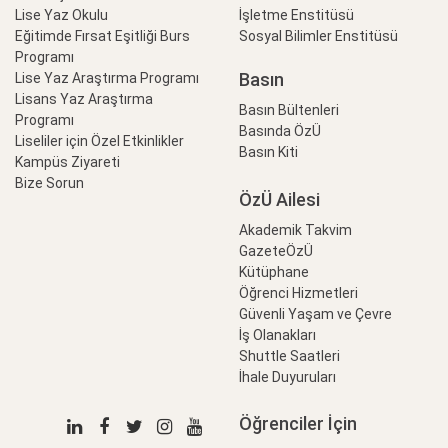
Lise Yaz Okulu
İşletme Enstitüsü
Eğitimde Fırsat Eşitliği Burs
Sosyal Bilimler Enstitüsü
Programı
Basın
Lise Yaz Araştırma Programı
Lisans Yaz Araştırma
Basın Bültenleri
Programı
Basında ÖzÜ
Liseliler için Özel Etkinlikler
Basın Kiti
Kampüs Ziyareti
Bize Sorun
ÖzÜ Ailesi
Akademik Takvim
GazeteÖzÜ
Kütüphane
Öğrenci Hizmetleri
Güvenli Yaşam ve Çevre
İş Olanakları
Shuttle Saatleri
İhale Duyuruları
Öğrenciler İçin