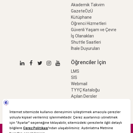
Akademik Takvim
GazeteÖzÜ
Kütüphane
Öğrenci Hizmetleri
Güvenli Yaşam ve Çevre
İş Olanakları
Shuttle Saatleri
İhale Duyuruları
Öğrenciler İçin
LMS
SIS
Webmail
TYYÇ Kataloğu
Açılan Dersler
LinkProfessional
e-Ödeme
© 2016 Özyeğin Üniversitesi