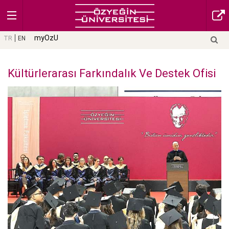
myOzU
TR
EN
Kültürlerarası Farkındalık Ve Destek Ofisi