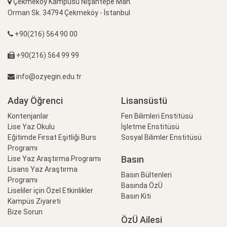
Çekmeköy Kampüsü Nişantepe Mah.
Orman Sk. 34794 Çekmeköy - İstanbul
+90(216) 564 90 00
+90(216) 564 99 99
info@ozyegin.edu.tr
Aday Öğrenci
Lisansüstü
Kontenjanlar
Fen Bilimleri Enstitüsü
Lise Yaz Okulu
İşletme Enstitüsü
Eğitimde Fırsat Eşitliği Burs
Sosyal Bilimler Enstitüsü
Programı
Basın
Lise Yaz Araştırma Programı
Lisans Yaz Araştırma
Basın Bültenleri
Programı
Basında ÖzÜ
Liseliler için Özel Etkinlikler
Basın Kiti
Kampüs Ziyareti
Bize Sorun
ÖzÜ Ailesi