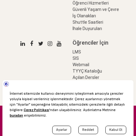
Öğrenci Hizmetleri
Güvenli Yaşam ve Çevre
İş Olanakları
Shuttle Saatleri
İhale Duyuruları
Öğrenciler İçin
LMS
SIS
Webmail
TYYÇ Kataloğu
Açılan Dersler
LinkProfessional
e-Ödeme
© 2016 Özyeğin Üniversitesi
Shuttle Saatleri
Akademik Takvim
Kişisel Verilerin Korunması
Bilgi Edinme