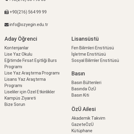
+90(216) 564 99 99
info@ozyegin.edu.tr
Aday Öğrenci
Lisansüstü
Kontenjanlar
Fen Bilimleri Enstitüsü
Lise Yaz Okulu
İşletme Enstitüsü
Eğitimde Fırsat Eşitliği Burs
Sosyal Bilimler Enstitüsü
Programı
Basın
Lise Yaz Araştırma Programı
Lisans Yaz Araştırma
Basın Bültenleri
Programı
Basında ÖzÜ
Liseliler için Özel Etkinlikler
Basın Kiti
Kampüs Ziyareti
Bize Sorun
ÖzÜ Ailesi
Akademik Takvim
GazeteÖzÜ
Kütüphane