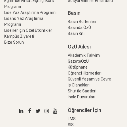
Eğitimde Fırsat Eşitliği Burs
Sosyal Bilimler Enstitüsü
Programı
Basın
Lise Yaz Araştırma Programı
Lisans Yaz Araştırma
Basın Bültenleri
Programı
Basında ÖzÜ
Liseliler için Özel Etkinlikler
Basın Kiti
Kampüs Ziyareti
Bize Sorun
ÖzÜ Ailesi
Akademik Takvim
GazeteÖzÜ
Kütüphane
Öğrenci Hizmetleri
Güvenli Yaşam ve Çevre
İş Olanakları
Shuttle Saatleri
İhale Duyuruları
Öğrenciler İçin
LMS
SIS