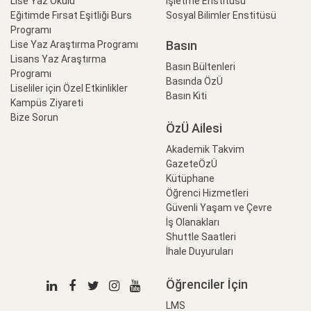
Lise Yaz Okulu
İşletme Enstitüsü
Eğitimde Fırsat Eşitliği Burs
Sosyal Bilimler Enstitüsü
Programı
Basın
Lise Yaz Araştırma Programı
Lisans Yaz Araştırma
Basın Bültenleri
Programı
Basında ÖzÜ
Liseliler için Özel Etkinlikler
Basın Kiti
Kampüs Ziyareti
Bize Sorun
ÖzÜ Ailesi
Akademik Takvim
GazeteÖzÜ
Kütüphane
Öğrenci Hizmetleri
Güvenli Yaşam ve Çevre
İş Olanakları
Shuttle Saatleri
İhale Duyuruları
Öğrenciler İçin
LMS