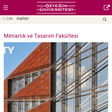
myOzU
TR
EN
Mimarlık ve Tasarım Fakültesi