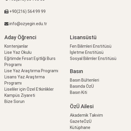
+90(216) 564 99 99
info@ozyegin.edu.tr
Aday Öğrenci
Lisansüstü
Kontenjanlar
Fen Bilimleri Enstitüsü
Lise Yaz Okulu
İşletme Enstitüsü
Eğitimde Fırsat Eşitliği Burs
Sosyal Bilimler Enstitüsü
Programı
Basın
Lise Yaz Araştırma Programı
Lisans Yaz Araştırma
Basın Bültenleri
Programı
Basında ÖzÜ
Liseliler için Özel Etkinlikler
Basın Kiti
Kampüs Ziyareti
Bize Sorun
ÖzÜ Ailesi
Akademik Takvim
GazeteÖzÜ
Kütüphane