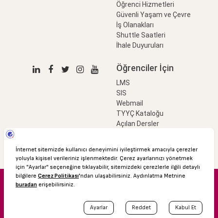
Öğrenci Hizmetleri
Güvenli Yaşam ve Çevre
İş Olanakları
Shuttle Saatleri
İhale Duyuruları
Öğrenciler İçin
LMS
SIS
Webmail
TYYÇ Kataloğu
Açılan Dersler
LinkProfessional
e-Ödeme
© 2016 Özyeğin Üniversitesi
Shuttle Saatleri
Akademik Takvim
Kişisel Verilerin Korunması
Bilgi Edinme