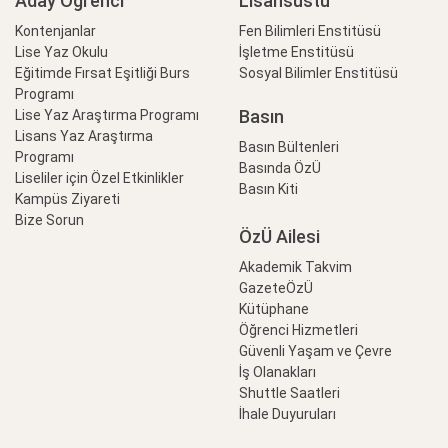
Aday Öğrenci
Lisansüstü
Kontenjanlar
Fen Bilimleri Enstitüsü
Lise Yaz Okulu
İşletme Enstitüsü
Eğitimde Fırsat Eşitliği Burs
Sosyal Bilimler Enstitüsü
Programı
Basın
Lise Yaz Araştırma Programı
Lisans Yaz Araştırma
Basın Bültenleri
Programı
Basında ÖzÜ
Liseliler için Özel Etkinlikler
Basın Kiti
Kampüs Ziyareti
Bize Sorun
ÖzÜ Ailesi
Akademik Takvim
GazeteÖzÜ
Kütüphane
Öğrenci Hizmetleri
Güvenli Yaşam ve Çevre
İş Olanakları
Shuttle Saatleri
İhale Duyuruları