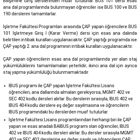
Bilişimine Giriş derslerinden muaf tutulurlar. BUS 101 dersi esas
ana dal programlarında bulunmayan öğrenciler ise BUS 100 ve BUS
190 derslerini tamamlarlar.
İşletme Fakültesi Programları arasında ÇAP yapan öğrencilere BUS
101 İşletmeye Giriş I (Karar Verme) dersi için esas ana dalında
belirtilen intibak kuralları uygulanacaktır. ÇAP yaptığı programda ise
ÇAP yaptığı 2. ana dal programının intibak kuralları uygulanacaktır.
ÇAP yapan öğrencilerin esas ana dal programlarında yer alan staj
yükümlülüklerini tamamlamaları yeterlidir; ikinci ana dal için ayrıca
staj yapma yükümlülüğü bulunmamaktadır.
IBUS programı ile ÇAP yapan İşletme Fakültesi Lisans
öğrencileri, ana dallarında almaları gerekiyorsa, MGMT 402 ve
SEC 402 kodlu dersleri alırlar. Bu derslerin sırasıyla, IBUS 402 ve
IBUS 404 kodlu derslere eş değer sayılmasına ve öğrencilerin
IBUS programındaki bu derslerden muaf tutulurlar.
İşletme Fakültesi Lisans programlarından herhangi biri ile ÇAP
yapan ve esas anadalı BAIBUS programı olan öğrenciler, IBUS
402 ve IBUS 404 kodlu dersleri alırlar. Bu dersler sırasıyla MGMT
402 ve SEC 402 derslerine eş değer sayılır ve öğrencilerin ÇAP