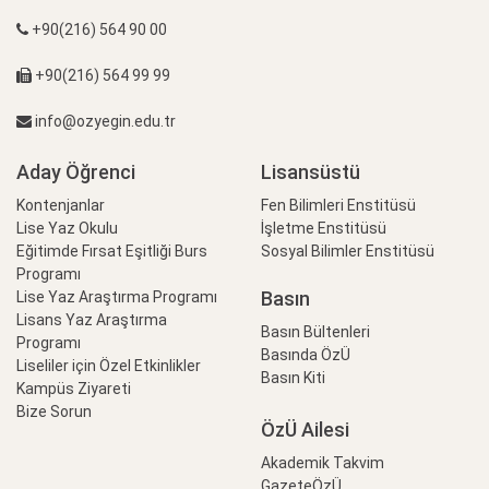
+90(216) 564 90 00
+90(216) 564 99 99
info@ozyegin.edu.tr
Aday Öğrenci
Lisansüstü
Kontenjanlar
Fen Bilimleri Enstitüsü
Lise Yaz Okulu
İşletme Enstitüsü
Eğitimde Fırsat Eşitliği Burs
Sosyal Bilimler Enstitüsü
Programı
Basın
Lise Yaz Araştırma Programı
Lisans Yaz Araştırma
Basın Bültenleri
Programı
Basında ÖzÜ
Liseliler için Özel Etkinlikler
Basın Kiti
Kampüs Ziyareti
Bize Sorun
ÖzÜ Ailesi
Akademik Takvim
GazeteÖzÜ