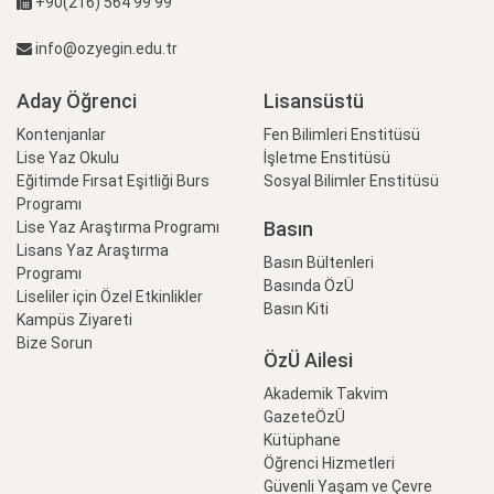
+90(216) 564 99 99
info@ozyegin.edu.tr
Aday Öğrenci
Lisansüstü
Kontenjanlar
Fen Bilimleri Enstitüsü
Lise Yaz Okulu
İşletme Enstitüsü
Eğitimde Fırsat Eşitliği Burs
Sosyal Bilimler Enstitüsü
Programı
Basın
Lise Yaz Araştırma Programı
Lisans Yaz Araştırma
Basın Bültenleri
Programı
Basında ÖzÜ
Liseliler için Özel Etkinlikler
Basın Kiti
Kampüs Ziyareti
Bize Sorun
ÖzÜ Ailesi
Akademik Takvim
GazeteÖzÜ
Kütüphane
Öğrenci Hizmetleri
Güvenli Yaşam ve Çevre