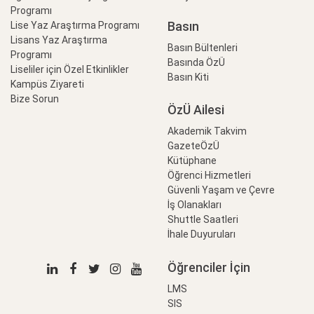
Programı
Basın
Lise Yaz Araştırma Programı
Lisans Yaz Araştırma
Basın Bültenleri
Programı
Basında ÖzÜ
Liseliler için Özel Etkinlikler
Basın Kiti
Kampüs Ziyareti
Bize Sorun
ÖzÜ Ailesi
Akademik Takvim
GazeteÖzÜ
Kütüphane
Öğrenci Hizmetleri
Güvenli Yaşam ve Çevre
İş Olanakları
Shuttle Saatleri
İhale Duyuruları
Öğrenciler İçin
LMS
SIS