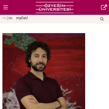
myOzU
TR
EN