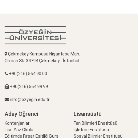
Çekmeköy Kampüsü Nişantepe Mah.
Orman Sk. 34794 Çekmeköy - İstanbul
+90(216) 564 90 00
+90(216) 564 99 99
info@ozyegin.edu.tr
Aday Öğrenci
Lisansüstü
Kontenjanlar
Fen Bilimleri Enstitüsü
Lise Yaz Okulu
İşletme Enstitüsü
Eğitimde Fırsat Eşitliği Burs
Sosyal Bilimler Enstitüsü