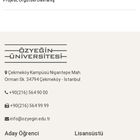
Projesi, Örgütsel Davranış
Çekmeköy Kampüsü Nişantepe Mah.
Orman Sk. 34794 Çekmeköy - İstanbul
+90(216) 564 90 00
+90(216) 564 99 99
info@ozyegin.edu.tr
Aday Öğrenci
Lisansüstü