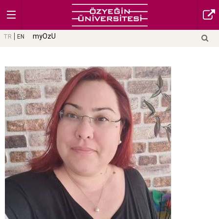
myOzU
TR
EN