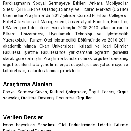
Farklılaşmanın Sosyal Sermayeye Etkileri: Ankara Mobilyacılar
Sitesi (SİTELER) ve Ortadoğu Sanayi ve Ticaret Merkezi (OSTİM)
Üzerine Bir Araştırma' dır. 2017 yılında Conrad N. Hilton College of
Hotel & Restaurant Management, University of Houston, Houston,
USA’den post-doc derecesini almıştır. 2005-2010 yılları arasında
Bilkent Üniversitesi, Uygulamalı Teknoloji ve İşletmecilik
Yüksekokulu, Turizm Otel İşletmeciliği Bölümü'nde ve 2010-2011
akademik yılında Okan Üniversitesi, İktisadi ve İdari Bilimler
Fakültesi, İşletme Fakültesi'nde yarı-zamanlı öğretim görevlisi
olarak görev almıştır. Araştırma konuları olarak; örgütsel davranış,
örgüt teorileri, hata yönetimi, örgüt sosyolojisi, sosyal sermaye ve
kültürel çalışmalar ilgi alanına girmektedir.
Araştırma Alanları
Sosyal Sermaye,Güven, Kültürel Çalışmalar, Örgüt Teorisi, Örgut
sosyoloji, Örgütsel Davranış, Endüstriel Örgütler
Verilen Dersler
İnsan Kaynakları Yönetimi, Otel Endüstrisinde Liderlik, Bitirme