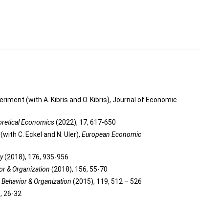
iment (with A. Kibris and O. Kibris), Journal of Economic
oretical Economics
(2022), 17, 617-650
with C. Eckel and N. Uler),
European Economic
ry
(2018), 176, 935-956
or & Organization
(2018), 156, 55-70
 Behavior & Organization
(2015), 119, 512 – 526
, 26-32