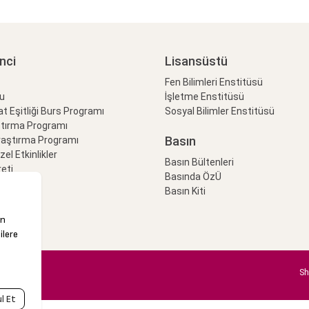
nci
Lisansüstü
Fen Bilimleri Enstitüsü
lu
İşletme Enstitüsü
at Eşitliği Burs Programı
Sosyal Bilimler Enstitüsü
ştırma Programı
Basın
raştırma Programı
Özel Etkinlikler
Basın Bültenleri
eti
Basında ÖzÜ
Basın Kiti
Sh