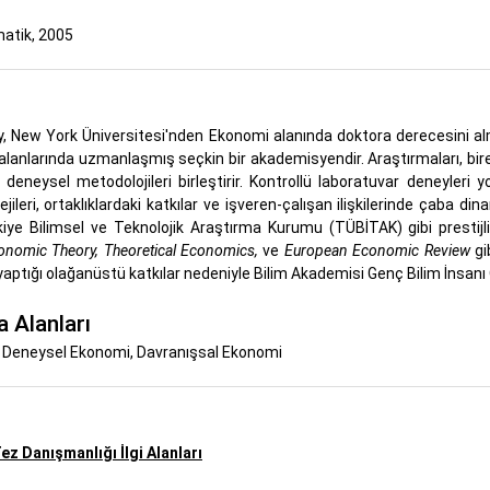
atik, 2005
 New York Üniversitesi'nden Ekonomi alanında doktora derecesini alm
alanlarında uzmanlaşmış seçkin bir akademisyendir. Araştırmaları, bire
e deneysel metodolojileri birleştirir. Kontrollü laboratuvar deneyleri y
jileri, ortaklıklardaki katkılar ve işveren-çalışan ilişkilerinde çaba di
iye Bilimsel ve Teknolojik Araştırma Kurumu (TÜBİTAK) gibi prestijl
onomic Theory, Theoretical Economics,
ve
European Economic Review
gi
 yaptığı olağanüstü katkılar nedeniyle Bilim Akademisi Genç Bilim İnsan
 Alanları
, Deneysel Ekonomi, Davranışsal Ekonomi
ez Danışmanlığı İlgi Alanları