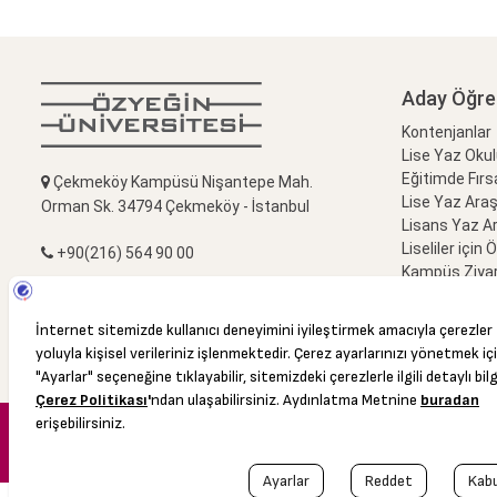
Aday Öğre
Kontenjanlar
Lise Yaz Oku
Eğitimde Fırs
Çekmeköy Kampüsü Nişantepe Mah.
Lise Yaz Ara
Orman Sk. 34794 Çekmeköy - İstanbul
Lisans Yaz A
Liseliler için 
+90(216) 564 90 00
Kampüs Ziyar
Bize Sorun
+90(216) 564 99 99
info@ozyegin.edu.tr
© 2016 Özyeğin Üniversitesi