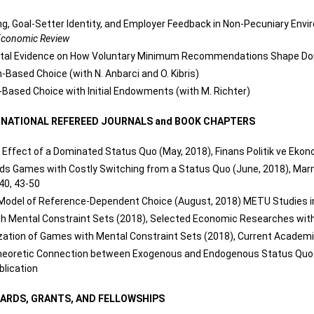
ng, Goal-Setter Identity, and Employer
Feedback in Non-Pecuniary Enviro
Economic Review
al Evidence on How Voluntary Minimum Recommendations Shape Donation
n-Based Choice (with N. Anbarci and O. Kibris)
-Based Choice with Initial Endowments (with M. Richter)
N NATIONAL REFEREED JOURNALS and BOOK CHAPTERS
Effect of a Dominated Status Quo (May, 2018), Finans Politik ve Ekono
ds Games with Costly Switching from a Status Quo (June, 2018), Mar
40, 43-50
 Model of Reference-Dependent Choice (August, 2018) METU Studies i
 Mental Constraint Sets (2018), Selected Economic Researches with
zation of Games with Mental Constraint Sets (2018), Current Academic 
eoretic Connection between Exogenous and Endogenous Status Quos 
lication
ARDS, GRANTS, AND FELLOWSHIPS