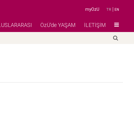
myOzU
TR
EN
LUSLARARASI
ÖzÜ'de YAŞAM
İLETİŞİM