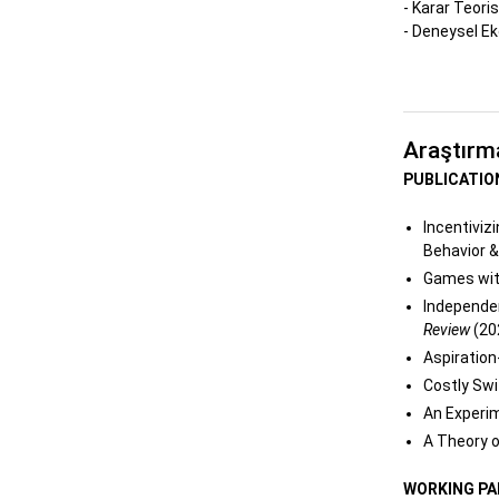
- Karar Teoris
- Deneysel E
Araştırm
PUBLICATIO
Incentiviz
Behavior &
Games wit
Independen
Review
(20
Aspiration
Costly Swi
An Experim
A Theory of
WORKING PA