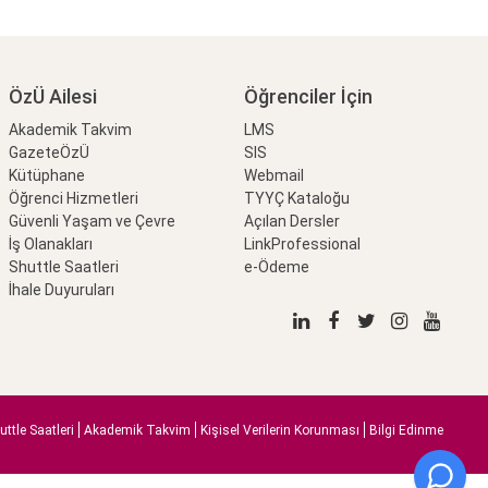
ÖzÜ Ailesi
Öğrenciler İçin
Akademik Takvim
LMS
GazeteÖzÜ
SIS
Kütüphane
Webmail
Öğrenci Hizmetleri
TYYÇ Kataloğu
Güvenli Yaşam ve Çevre
Açılan Dersler
İş Olanakları
LinkProfessional
Shuttle Saatleri
e-Ödeme
İhale Duyuruları
uttle Saatleri
Akademik Takvim
Kişisel Verilerin Korunması
Bilgi Edinme