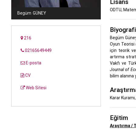
Lisans
ODTU, Matem
Begüm
GÜNEY
Biyografi
Begüm Güney,
216
Oyun Teorisi 
02165649449
için teorik v
artırma strate
E-posta
Vakfı ve Türk
Journal of Ec
CV
bilim alanına
Web Sitesi
Araştırma
Karar Kuramı
Eğitim
Araştırma / T