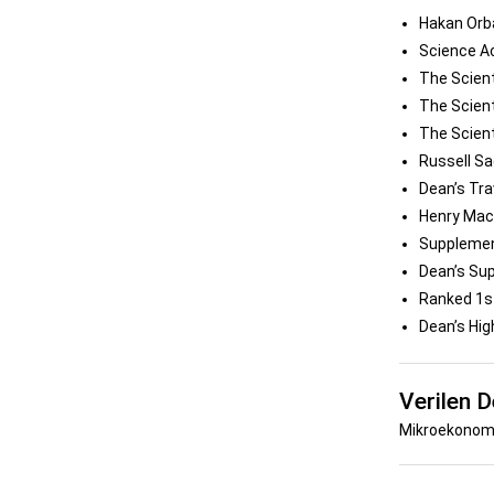
Hakan Orb
Science A
The Scient
The Scient
The Scient
Russell Sa
Dean’s Tra
Henry MacC
Supplemen
Dean’s Sup
Ranked 1st
Dean’s Hig
Verilen D
Mikroekonomi