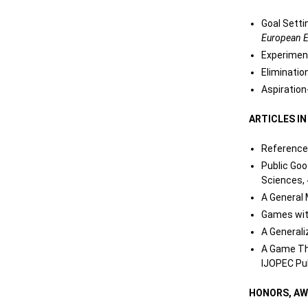
Goal Setti
European 
Experiment
Eliminatio
Aspiration
ARTICLES I
Reference 
Public Goo
Sciences, 
A General
Games with
A Generali
A Game Th
IJOPEC Pub
HONORS, AW