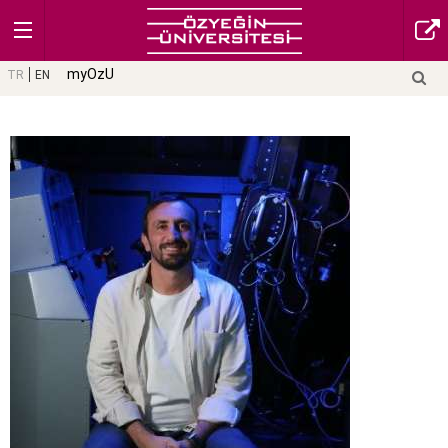
myOzU
TR
EN