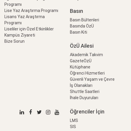
Programı
Basın
Lise Yaz Araştırma Programı
Lisans Yaz Araştırma
Basın Bültenleri
Programı
Basında ÖzÜ
Liseliler için Özel Etkinlikler
Basın Kiti
Kampüs Ziyareti
Bize Sorun
ÖzÜ Ailesi
Akademik Takvim
GazeteÖzÜ
Kütüphane
Öğrenci Hizmetleri
Güvenli Yaşam ve Çevre
İş Olanakları
Shuttle Saatleri
İhale Duyuruları
Öğrenciler İçin
LMS
SIS