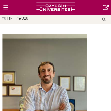
myOzU
TR
EN