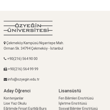
Çekmeköy Kampüsü Nişantepe Mah.
Orman Sk. 34794 Çekmeköy - İstanbul
+90(216) 564 90 00
+90(216) 564 99 99
info@ozyegin.edu.tr
Aday Öğrenci
Lisansüstü
Kontenjanlar
Fen Bilimleri Enstitüsü
Lise Yaz Okulu
İşletme Enstitüsü
Eğitimde Fırsat Eşitliği Burs
Sosyal Bilimler Enstitüsü