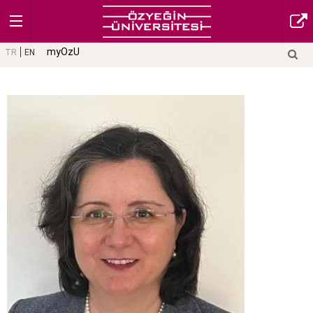
myOzU
TR
EN