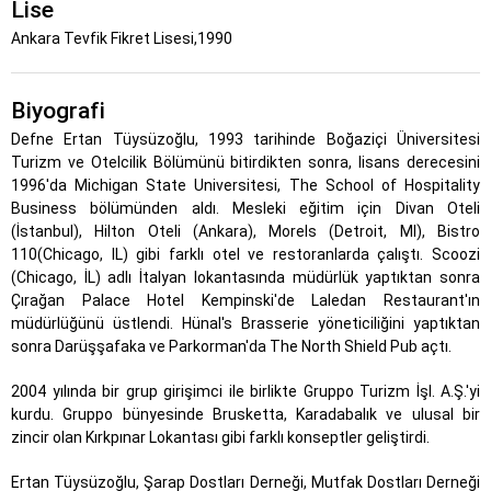
Lise
Ankara Tevfik Fikret Lisesi,1990
Biyografi
Defne Ertan Tüysüzoğlu, 1993 tarihinde Boğaziçi Üniversitesi
Turizm ve Otelcilik Bölümünü bitirdikten sonra, lisans derecesini
1996'da Michigan State Universitesi, The School of Hospitality
Business bölümünden aldı. Mesleki eğitim için Divan Oteli
(İstanbul), Hilton Oteli (Ankara), Morels (Detroit, MI), Bistro
110(Chicago, IL) gibi farklı otel ve restoranlarda çalıştı. Scoozi
(Chicago, İL) adlı İtalyan lokantasında müdürlük yaptıktan sonra
Çırağan Palace Hotel Kempinski'de Laledan Restaurant'ın
müdürlüğünü üstlendi. Hünal's Brasserie yöneticiliğini yaptıktan
sonra Darüşşafaka ve Parkorman'da The North Shield Pub açtı.
2004 yılında bir grup girişimci ile birlikte Gruppo Turizm İşl. A.Ş.'yi
kurdu. Gruppo bünyesinde Brusketta, Karadabalık ve ulusal bir
zincir olan Kırkpınar Lokantası gibi farklı konseptler geliştirdi.
Ertan Tüysüzoğlu, Şarap Dostları Derneği, Mutfak Dostları Derneği