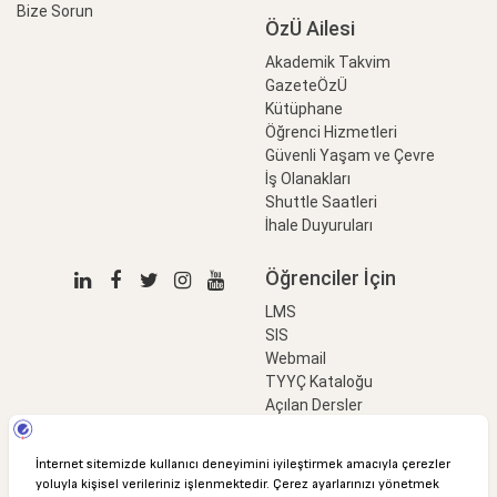
Bize Sorun
ÖzÜ Ailesi
Akademik Takvim
GazeteÖzÜ
Kütüphane
Öğrenci Hizmetleri
Güvenli Yaşam ve Çevre
İş Olanakları
Shuttle Saatleri
İhale Duyuruları
Öğrenciler İçin
LMS
SIS
Webmail
TYYÇ Kataloğu
Açılan Dersler
LinkProfessional
e-Ödeme