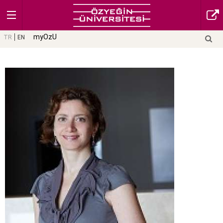
myOzU
TR
EN