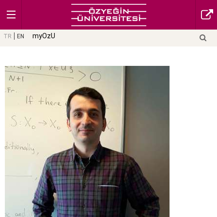
myOzU
TR
EN