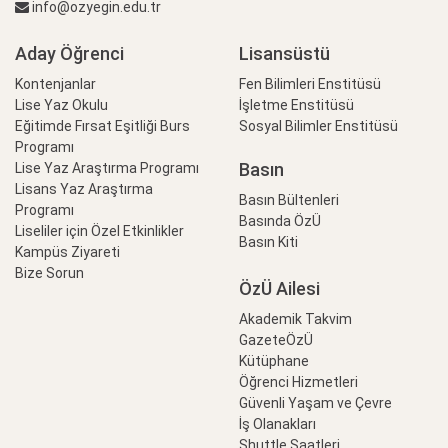
info@ozyegin.edu.tr
Aday Öğrenci
Lisansüstü
Kontenjanlar
Fen Bilimleri Enstitüsü
Lise Yaz Okulu
İşletme Enstitüsü
Eğitimde Fırsat Eşitliği Burs
Sosyal Bilimler Enstitüsü
Programı
Basın
Lise Yaz Araştırma Programı
Lisans Yaz Araştırma
Basın Bültenleri
Programı
Basında ÖzÜ
Liseliler için Özel Etkinlikler
Basın Kiti
Kampüs Ziyareti
Bize Sorun
ÖzÜ Ailesi
Akademik Takvim
GazeteÖzÜ
Kütüphane
Öğrenci Hizmetleri
Güvenli Yaşam ve Çevre
İş Olanakları
Shuttle Saatleri