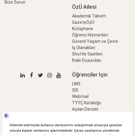
Bize Sorun
ÖzÜ Ailesi
Akademik Takvim
GazeteÖzÜ
Kütüphane
Öğrenci Hizmetleri
Güvenli Yaşam ve Çevre
İş Olanakları
Shuttle Saatleri
İhale Duyuruları
Öğrenciler İçin
LMS
SIS
Webmail
TYYÇ Kataloğu
Açılan Dersler
LinkProfessional
e-Ödeme