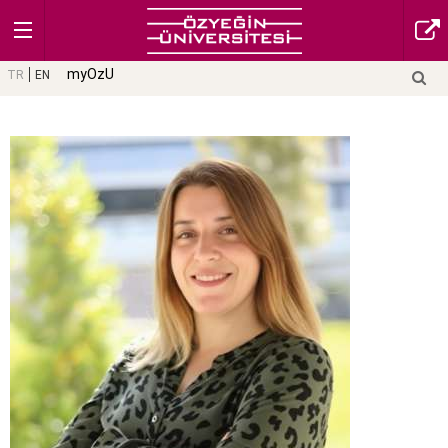
myOzU
TR
EN