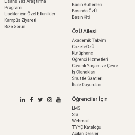
Lisans Yaz Araştırma
Basın Bültenleri
Programı
Basında ÖzÜ
Liseliler için Özel Etkinlikler
Basın Kiti
Kampüs Ziyareti
Bize Sorun
ÖzÜ Ailesi
Akademik Takvim
GazeteÖzÜ
Kütüphane
Öğrenci Hizmetleri
Güvenli Yaşam ve Çevre
İş Olanakları
Shuttle Saatleri
İhale Duyuruları
Öğrenciler İçin
LMS
SIS
Webmail
TYYÇ Kataloğu
Açılan Dersler