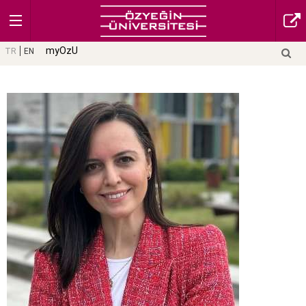
myOzU
TR
EN