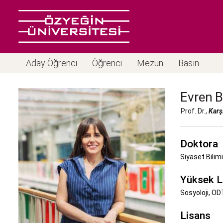
Aday Öğrenci
Öğrenci
Mezun
Basın
Evren
B
Prof. Dr.,
Karş
Doktora
Siyaset Bilim
Yüksek L
Sosyoloji, ODT
Lisans