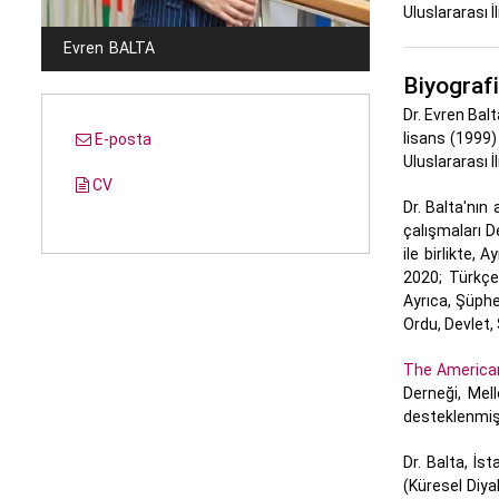
Uluslararası İ
Evren
BALTA
Biyografi
Dr. Evren Bal
lisans (1999)
E-posta
Uluslararası 
CV
Dr. Balta'nın
çalışmaları D
ile birlikte,
2020; Türkçe 
Ayrıca, Şüphe 
Ordu, Devlet, 
The America
Derneği, Mel
desteklenmişt
Dr. Balta, İs
(Küresel Diya