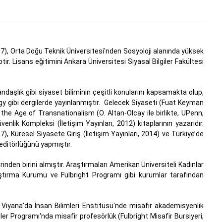
7), Orta Doğu Teknik Üniversitesi'nden Sosyoloji alanında yüksek
r. Lisans eğitimini Ankara Üniversitesi Siyasal Bilgiler Fakültesi
andaşlık gibi siyaset biliminin çeşitli konularını kapsamakta olup,
gy gibi dergilerde yayınlanmıştır. Gelecek Siyaseti (Fuat Keyman
n the Age of Transnationalism (O. Altan-Olcay ile birlikte, UPenn,
enlik Kompleksi (İletişim Yayınları, 2012) kitaplarının yazarıdır.
7), Küresel Siyasete Giriş (İletişim Yayınları, 2014) ve Türkiye’de
n editörlüğünü yapmıştır.
erinden birini almıştır. Araştırmaları Amerikan Üniversiteli Kadınlar
raştırma Kurumu ve Fulbright Programı gibi kurumlar tarafından
; Viyana'da İnsan Bilimleri Enstitüsü'nde misafir akademisyenlik
ler Programı'nda misafir profesörlük (Fulbright Misafir Bursiyeri,