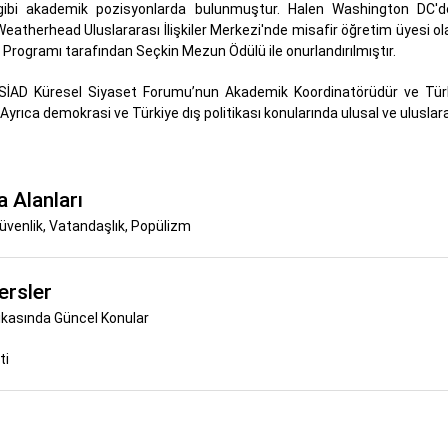
gibi akademik pozisyonlarda bulunmuştur. Halen Washington DC'de
Weatherhead Uluslararası İlişkiler Merkezi'nde misafir öğretim üyesi
i Programı tarafından Seçkin Mezun Ödülü ile onurlandırılmıştır.
ÜSİAD Küresel Siyaset Forumu’nun Akademik Koordinatörüdür ve Türkiye
Ayrıca demokrasi ve Türkiye dış politikası konularında ulusal ve ulusl
 Alanları
 Güvenlik, Vatandaşlık, Popülizm
ersler
tikasında Güncel Konular
ti