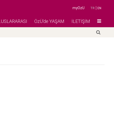
myOzU
TR
EN
LUSLARARASI
ÖzÜ'de YAŞAM
İLETİŞİM