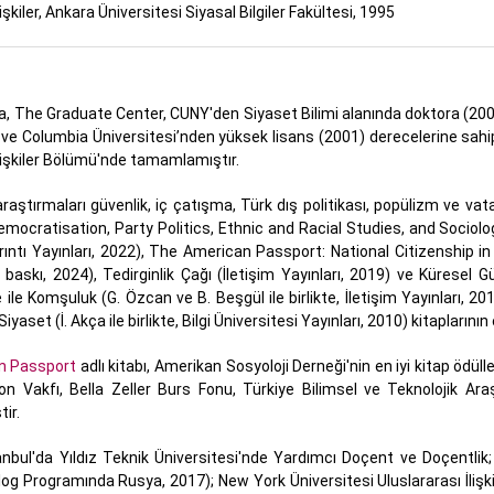
lişkiler, Ankara Üniversitesi Siyasal Bilgiler Fakültesi, 1995
ta, The Graduate Center, CUNY'den Siyaset Bilimi alanında doktora (200
 ve Columbia Üniversitesi’nden yüksek lisans (2001) derecelerine sahipti
İlişkiler Bölümü'nde tamamlamıştır.
 araştırmaları güvenlik, iç çatışma, Türk dış politikası, popülizm ve vat
emocratisation, Party Politics, Ethnic and Racial Studies, and Sociolo
 Ayrıntı Yayınları, 2022), The American Passport: National Citizenship i
baskı, 2024), Tedirginlik Çağı (İletişim Yayınları, 2019) ve Küresel Güv
ile Komşuluk (G. Özcan ve B. Beşgül ile birlikte, İletişim Yayınları, 201
Siyaset (İ. Akça ile birlikte, Bilgi Üniversitesi Yayınları, 2010) kitaplarını
n Passport
adlı kitabı, Amerikan Sosyoloji Derneği'nin en iyi kitap ödüll
lon Vakfı, Bella Zeller Burs Fonu, Türkiye Bilimsel ve Teknolojik A
ir.
tanbul'da Yıldız Teknik Üniversitesi'nde Yardımcı Doçent ve Doçentlik
log Programında Rusya, 2017); New York Üniversitesi Uluslararası İlişki