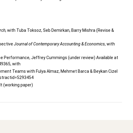
rch
, with Tuba Toksoz, Seb Demirkan, Barry Mishra (Revise &
spective
Journal of Contemporary Accounting & Economics
, with
nce Performance, Jeffrey Cummings (under review) Available at
49365, with
gement Teams with Fulya Almaz, Mehmet Barca & Beykan Cizel
bstractid=5293454
t (working paper)