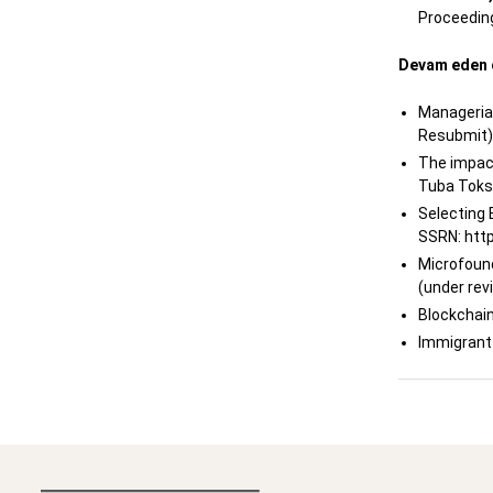
Proceeding
Devam eden 
Managerial
Resubmit)
The impact
Tuba Tokso
Selecting 
SSRN: http
Microfoun
(under rev
Blockchain
Immigrant 