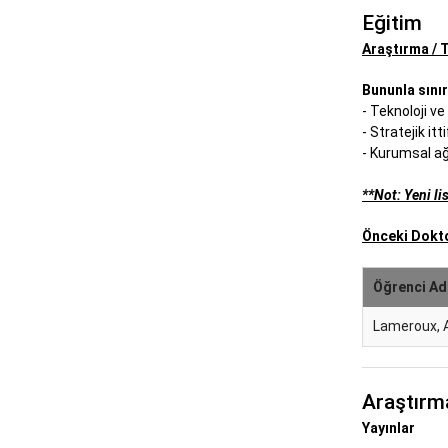
Eğitim
Araştırma / T
Bununla sınır
- Teknoloji v
- Stratejik itt
- Kurumsal ağ
**
Not: Yeni l
Önceki Dokto
Öğrenci Ad
Lameroux, 
Araştırm
Yayınlar