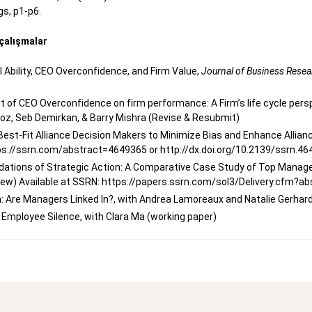
s, p1-p6.
çalışmalar
 Ability, CEO Overconfidence, and Firm Value,
Journal of Business Resea
 of CEO Overconfidence on firm performance: A Firm’s life cycle per
z, Seb Demirkan, & Barry Mishra (Revise & Resubmit)
Best-Fit Alliance Decision Makers to Minimize Bias and Enhance Allia
s://ssrn.com/abstract=4649365 or http://dx.doi.org/10.2139/ssrn.46
dations of Strategic Action: A Comparative Case Study of Top Mana
iew) Available at SSRN: https://papers.ssrn.com/sol3/Delivery.cfm?a
: Are Managers Linked In?, with Andrea Lamoreaux and Natalie Gerhard
Employee Silence, with Clara Ma (working paper)