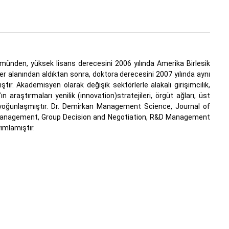
lümünden, yüksek lisans derecesini 2006 yılında Amerika Birlesik
ler alanından aldıktan sonra, doktora derecesini 2007 yılında aynı
ır. Akademisyen olarak değişik sektörlerle alakalı girişimcilik,
araştırmaları yenilik (innovation)stratejileri, örgüt ağları, üst
ne yoğunlaşmıştır. Dr. Demirkan Management Science, Journal of
Management, Group Decision and Negotiation, R&D Management
yımlamıştır.