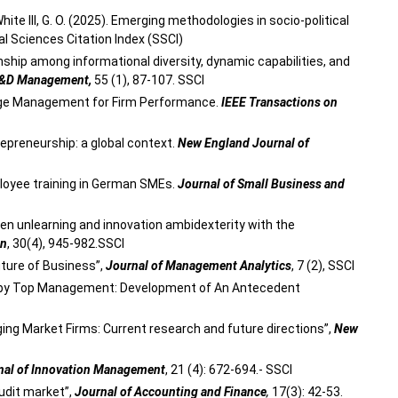
hite III, G. O. (2025). Emerging methodologies in socio-political
al Sciences Citation Index (SSCI)
tionship among informational diversity, dynamic capabilities, and
&D Management,
55 (1), 87-107. SSCI
ge Management for Firm Performance.
IEEE Transactions on
trepreneurship: a global context.
New England Journal of
mployee training in German SMEs.
Journal of Small Business and
ween unlearning and innovation ambidexterity with the
on
, 30(4), 945-982.SSCI
uture of Business”,
Journal of Management Analytics
, 7 (2), SSCI
ons by Top Management: Development of An Antecedent
ging Market Firms: Current research and future directions”,
New
nal of Innovation Management
, 21 (4): 672-694.- SSCI
audit market”,
Journal of Accounting and Finance
,
17(3): 42-53.