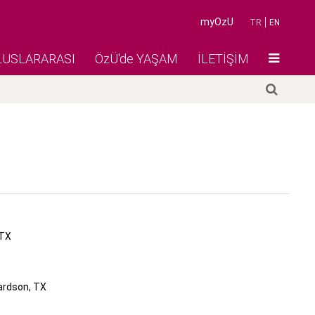
myOzU
TR
EN
LUSLARARASI
ÖzÜ'de YAŞAM
İLETİŞİM
 TX
ardson, TX