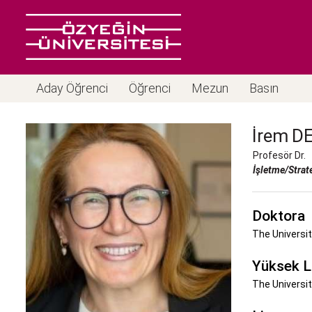
Aday Öğrenci
Öğrenci
Mezun
Basın
İrem
D
Profesör Dr.
İşletme/Strat
Doktora
The Universit
Yüksek L
The Universi