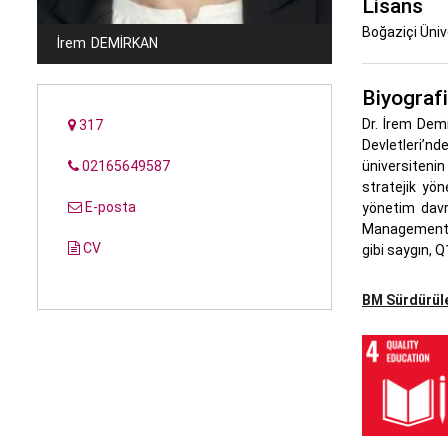
Lisans
Boğaziçi Üniv
İrem
DEMIRKAN
Biyografi
Dr. İrem Demi
317
Devletleri’nd
02165649587
üniversitenin
stratejik yön
E-posta
yönetim davr
Management, 
CV
gibi saygın, Q
BM Sürdürüle