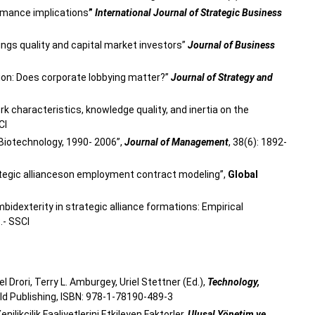
ormance implications
”
International Journal of Strategic Business
nings quality and capital market investors”
Journal of Business
tion: Does corporate lobbying matter?”
Journal of Strategy and
rk characteristics, knowledge quality, and inertia on the
CI
 Biotechnology, 1990- 2006”,
Journal of Management
, 38(6): 1892-
rategic allianceson employment contract modeling”,
Global
dexterity in strategic alliance formations: Empirical
.- SSCI
 Drori, Terry L. Amburgey, Uriel Stettner (Ed.),
Technology,
ald Publishing, ISBN: 978-1-78190-489-3
enilikcilik Faaliyetlerini Etkileyen Faktorler.
Ulusal Yönetim ve