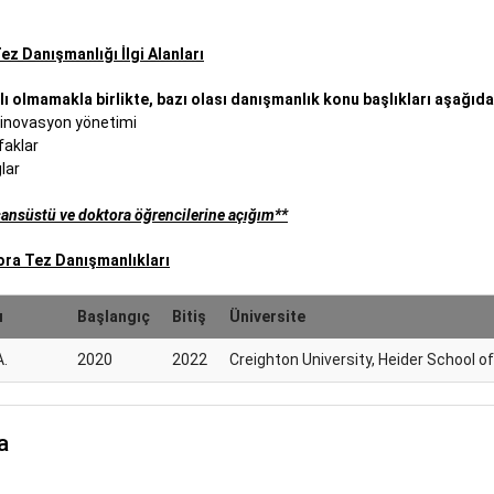
ez Danışmanlığı İlgi Alanları
lı olmamakla birlikte, bazı olası danışmanlık konu başlıkları aşağıdak
e inovasyon yönetimi
ifaklar
lar
isansüstü ve doktora öğrencilerine açığım**
ra Tez Danışmanlıkları
ı
Başlangıç
Bitiş
Üniversite
A.
2020
2022
Creighton University, Heider School o
a