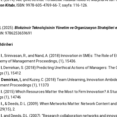
on Kitabı
, ISBN: 9978-605-4769-66-7, sayfa: 116-126.
, (2025).
Blokzincir Teknolojisinin Yönetim ve Organizasyon Stratejileri 
SBN: 9786253659691
dirileri
I
., Srinivasan, R., and Nand, A. (2018) Innovation in SMEs: The Role 
emy of Management Proceedings, (1), 15436.
I
, Demirkan, S. (2018) Predicting Unethical Actions of Managers: 
s (1), 15412
,
Demirkan, I,
and Kuzey, C. (2018) Team Unlearning, Innovation Amb
ment Proceedings (1), 11373
I.
(2015) Which Resources Matter the Most to Firm Innovation? A St
s (1), 14746
I.,
& Deeds, D. L. (2009). When Metworks Matter: Network Content and
29(15), 2.
I.
and Deeds, D.L. (2007). “Research collaboration networks and in