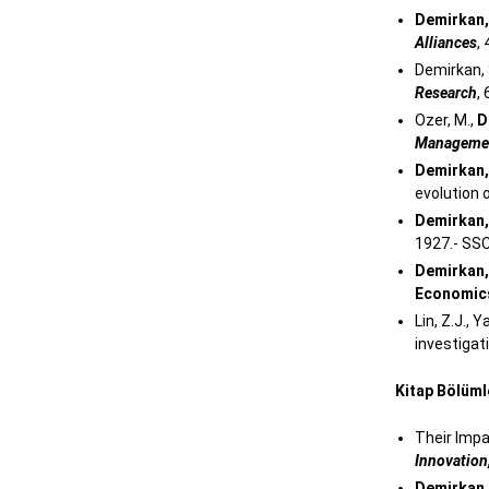
Demirkan, 
Alliances
,
Demirkan, 
Research
,
Ozer, M.,
D
Manageme
Demirkan, 
evolution 
Demirkan, 
1927.- SSC
Demirkan, 
Economi
Lin, Z.J., 
investigat
Kitap Bölüml
Their Impac
Innovation
Demirkan, 