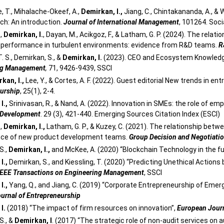
, T., Mihalache-Okeef, A.,
Demirkan, I.,
Jiang, C., Chintakananda, A., & W
rch: An introduction.
Journal of International Management
, 101264. Soci
.,
Demirkan, I.
, Dayan, M., Acikgoz, F., & Latham, G. P. (2024). The rela
 performance in turbulent environments: evidence from R&D teams.
R
T. S., Demirkan, S., &
Demirkan, I.
(2023). CEO and Ecosystem Knowled
ng Management
,
71, 9426-9439, SSCI
kan, I.,
Lee, Y., & Cortes, A. F. (2022). Guest editorial New trends in en
urship
, 25(1), 2-4.
I.,
Srinivasan, R., & Nand, A. (2022). Innovation in SMEs: the role of e
 Development
. 29 (3), 421-440. Emerging Sources Citation Index (ESCI)
.,
Demirkan, I.,
Latham, G. P., & Kuzey, C. (2021). The relationship bet
ce of new product development teams.
Group Decision and Negotiati
S.,
Demirkan, I.,
and McKee, A. (2020) “Blockchain Technology in the f
I.,
Demirkan, S., and Kiessling, T. (2020) “Predicting Unethical Acti
IEEE Transactions on Engineering Management
, SSCI
I.,
Yang, Q., and Jiang, C. (2019) “Corporate Entrepreneurship of Emer
urnal of Entrepreneurship
I.
(2018) “The impact of firm resources on innovation”,
European Jour
S., &
Demirkan, I
. (2017) “The strategic role of non-audit services on 