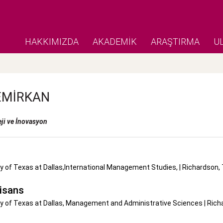
HAKKIMIZDA
AKADEMİK
ARAŞTIRMA
U
EMIRKAN
eji ve İnovasyon
y of Texas at Dallas,International Management Studies, | Richardson,
isans
ty of Texas at Dallas, Management and Administrative Sciences | Rich