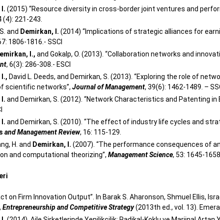
I.
(2015) “Resource diversity in cross-border joint ventures and perf
 4 (4): 221-243.
S. and
Demirkan, I.
(2014) “Implications of strategic alliances for ear
 67: 1806-1816.- SSCI
emirkan, I.,
and Gokalp, O. (2013). “Collaboration networks and innova
nt
, 6(3): 286-308.- ESCI
I.,
David L. Deeds, and Demirkan, S. (2013). “Exploring the role of netwo
of scientific networks”,
Journal of Management
, 39(6): 1462-1489. – SS
I.
and Demirkan, S. (2012). “Network Characteristics and Patenting in
I
I.
and Demirkan, S. (2010). “The effect of industry life cycles and st
cs
and Management Review
, 16: 115-129.
Yang, H. and
Demirkan, I.
(2007). “The performance consequences of ambi
ion and computational theorizing”,
Management Science
, 53: 1645-1658
eri
t on Firm Innovation Output”. In Barak S. Aharonson, Shmuel Ellis, Israel
, Entrepreneurship and Competitive Strategy
(2013th ed., vol. 13). Emer
I.
(2014). Aile Şirketlerinde Yenilikcilik: Radikal-Koklu ve Marjinal Artan Y