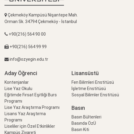
Çekmeköy Kampüsü Nişantepe Mah.
Orman Sk. 34794 Çekmeköy - İstanbul
+90(216) 564 90 00
+90(216) 564 99 99
info@ozyegin.edu.tr
Aday Öğrenci
Lisansüstü
Kontenjanlar
Fen Bilimleri Enstitüsü
Lise Yaz Okulu
İşletme Enstitüsü
Eğitimde Fırsat Eşitliği Burs
Sosyal Bilimler Enstitüsü
Programı
Basın
Lise Yaz Araştırma Programı
Lisans Yaz Araştırma
Basın Bültenleri
Programı
Basında ÖzÜ
Liseliler için Özel Etkinlikler
Basın Kiti
Kampüs Ziyareti