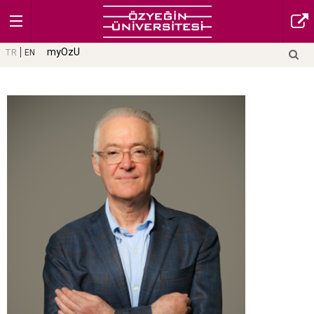
myOzU
TR
EN