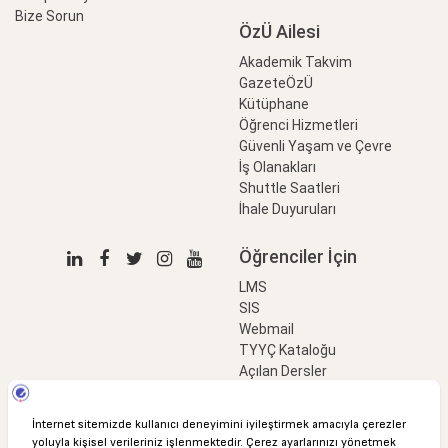
Bize Sorun
ÖzÜ Ailesi
Akademik Takvim
GazeteÖzÜ
Kütüphane
Öğrenci Hizmetleri
Güvenli Yaşam ve Çevre
İş Olanakları
Shuttle Saatleri
İhale Duyuruları
Öğrenciler İçin
LMS
SIS
Webmail
TYYÇ Kataloğu
Açılan Dersler
LinkProfessional
e-Ödeme