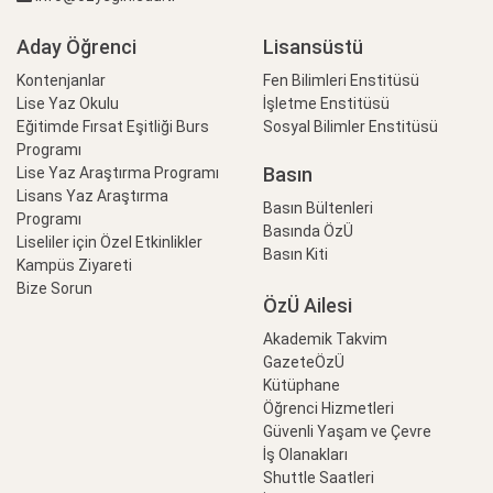
Aday Öğrenci
Lisansüstü
Kontenjanlar
Fen Bilimleri Enstitüsü
Lise Yaz Okulu
İşletme Enstitüsü
Eğitimde Fırsat Eşitliği Burs
Sosyal Bilimler Enstitüsü
Programı
Basın
Lise Yaz Araştırma Programı
Lisans Yaz Araştırma
Basın Bültenleri
Programı
Basında ÖzÜ
Liseliler için Özel Etkinlikler
Basın Kiti
Kampüs Ziyareti
Bize Sorun
ÖzÜ Ailesi
Akademik Takvim
GazeteÖzÜ
Kütüphane
Öğrenci Hizmetleri
Güvenli Yaşam ve Çevre
İş Olanakları
Shuttle Saatleri