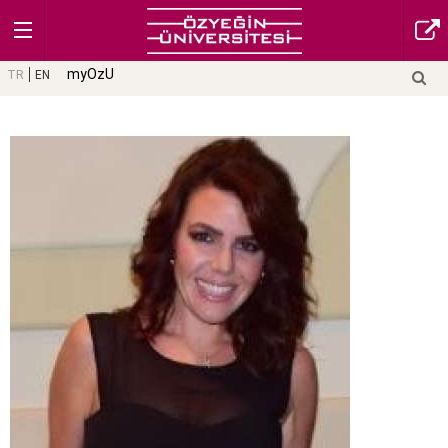
myOzU
TR
EN