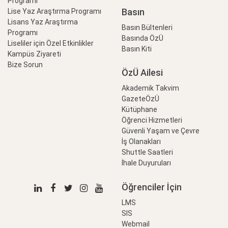
Programı
Basın
Lise Yaz Araştırma Programı
Lisans Yaz Araştırma
Basın Bültenleri
Programı
Basında ÖzÜ
Liseliler için Özel Etkinlikler
Basın Kiti
Kampüs Ziyareti
Bize Sorun
ÖzÜ Ailesi
Akademik Takvim
GazeteÖzÜ
Kütüphane
Öğrenci Hizmetleri
Güvenli Yaşam ve Çevre
İş Olanakları
Shuttle Saatleri
İhale Duyuruları
Öğrenciler İçin
LMS
SIS
Webmail