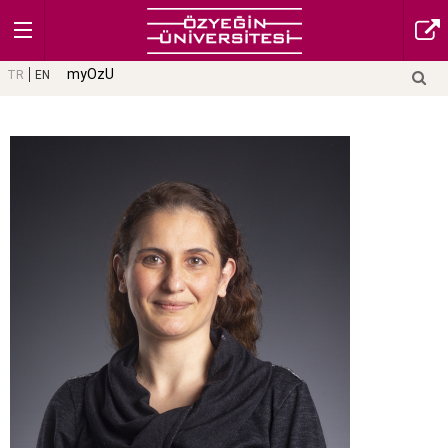
myOzU
TR
EN