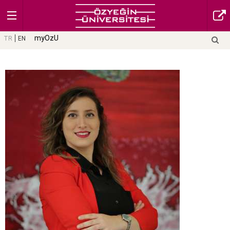
myOzU
TR
EN