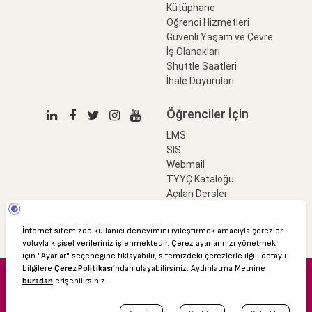
Kütüphane
Öğrenci Hizmetleri
Güvenli Yaşam ve Çevre
İş Olanakları
Shuttle Saatleri
İhale Duyuruları
Öğrenciler İçin
LMS
SIS
Webmail
TYYÇ Kataloğu
Açılan Dersler
LinkProfessional
e-Ödeme
© 2016 Özyeğin Üniversitesi
Shuttle Saatleri
Akademik Takvim
Kişisel Verilerin Korunması