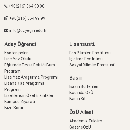
+90(216) 564 90 00
+90(216) 564 99 99
info@ozyegin.edu.tr
Aday Öğrenci
Lisansüstü
Kontenjanlar
Fen Bilimleri Enstitüsü
Lise Yaz Okulu
İşletme Enstitüsü
Eğitimde Fırsat Eşitliği Burs
Sosyal Bilimler Enstitüsü
Programı
Basın
Lise Yaz Araştırma Programı
Lisans Yaz Araştırma
Basın Bültenleri
Programı
Basında ÖzÜ
Liseliler için Özel Etkinlikler
Basın Kiti
Kampüs Ziyareti
Bize Sorun
ÖzÜ Ailesi
Akademik Takvim
GazeteÖzÜ