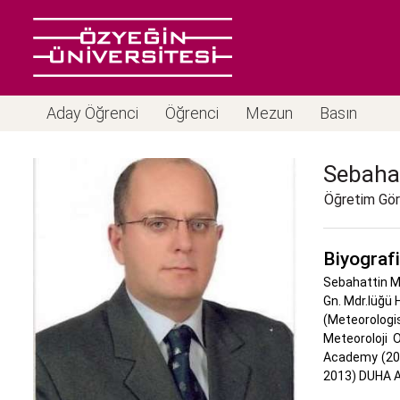
Aday Öğrenci
Öğrenci
Mezun
Basın
Sebaha
Öğretim Göre
Biyografi
Sebahattin Mu
Gn. Mdr.lüğü H
(Meteorologi
Meteoroloji 
Academy (201
2013) DUHA Av