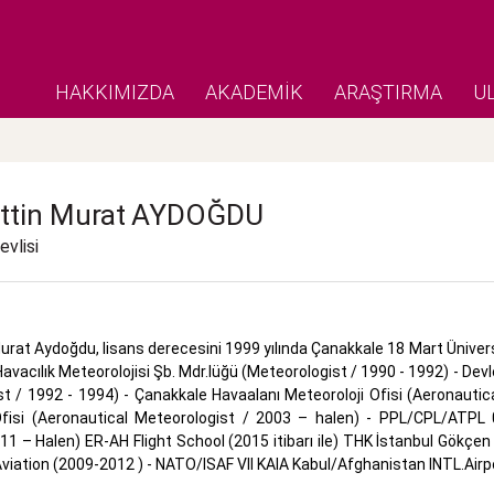
HAKKIMIZDA
AKADEMİK
ARAŞTIRMA
U
ttin Murat
AYDOĞDU
vlisi
rat Aydoğdu, lisans derecesini 1999 yılında Çanakkale 18 Mart Ünivers
avacılık Meteorolojisi Şb. Mdr.lüğü (Meteorologist / 1990 - 1992) - Devle
st / 1992 - 1994) - Çanakkale Havaalanı Meteoroloji Ofisi (Aeronauti
Ofisi (Aeronautical Meteorologist / 2003 – halen) - PPL/CPL/ATPL
1 – Halen) ER-AH Flight School (2015 itibarı ile) THK İstanbul Gökçe
iation (2009-2012 ) - NATO/ISAF VII KAIA Kabul/Afghanistan INTL.Airp