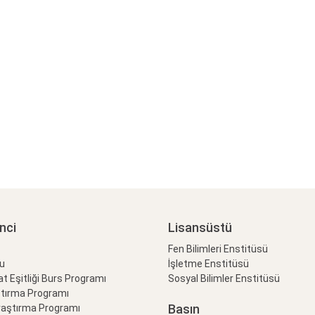
nci
Lisansüstü
Fen Bilimleri Enstitüsü
lu
İşletme Enstitüsü
at Eşitliği Burs Programı
Sosyal Bilimler Enstitüsü
ştırma Programı
Basın
raştırma Programı