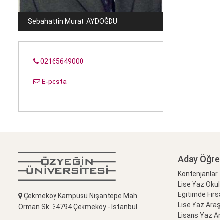
Sebahattin Murat
AYDOĞDU
02165649000
E-posta
Aday Öğre
Kontenjanlar
Lise Yaz Oku
Eğitimde Fırs
Çekmeköy Kampüsü Nişantepe Mah.
Lise Yaz Ara
Orman Sk. 34794 Çekmeköy - İstanbul
Lisans Yaz A