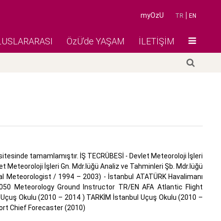
myOzU
TR
EN
LUSLARARASI
ÖzÜ'de YAŞAM
İLETİŞİM
itesinde tamamlamıştır. İŞ TECRÜBESİ - Devlet Meteoroloji İşleri
t Meteoroloji İşleri Gn. Mdr.lüğü Analiz ve Tahminleri Şb. Mdr.lüğü
cal Meteorologist / 1994 – 2003) - İstanbul ATATÜRK Havalimanı
 050 Meteorology Ground Instructor TR/EN AFA Atlantic Flight
n Uçuş Okulu (2010 – 2014 ) TARKİM İstanbul Uçuş Okulu (2010 –
ort Chief Forecaster (2010)