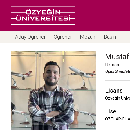
Aday Öğrenci
Öğrenci
Mezun
Basın
Mustaf
Uzman
Uçuş Simülatö
Lisans
Özyeğin Unive
Lise
ÖZEL AR-EL A