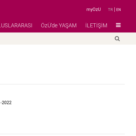
myOzU
TR
EN
LUSLARARASI
ÖzÜ'de YAŞAM
İLETİŞİM
18-2022