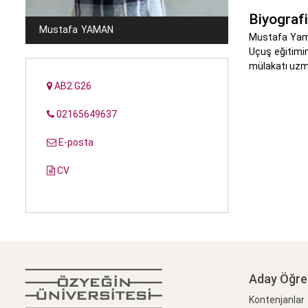
Biyografi
Mustafa
YAMAN
Mustafa Yaman
Uçuş eğitimin
mülakatı uzma
AB2.G26
02165649637
E-posta
CV
Aday Öğre
Kontenjanlar