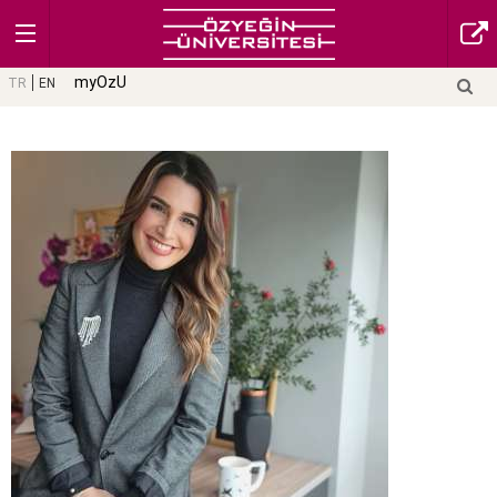
myOzU
TR
EN