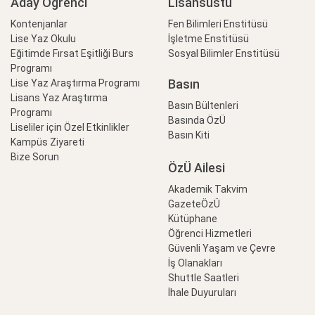
Aday Öğrenci
Lisansüstü
Kontenjanlar
Fen Bilimleri Enstitüsü
Lise Yaz Okulu
İşletme Enstitüsü
Eğitimde Fırsat Eşitliği Burs
Sosyal Bilimler Enstitüsü
Programı
Basın
Lise Yaz Araştırma Programı
Lisans Yaz Araştırma
Basın Bültenleri
Programı
Basında ÖzÜ
Liseliler için Özel Etkinlikler
Basın Kiti
Kampüs Ziyareti
Bize Sorun
ÖzÜ Ailesi
Akademik Takvim
GazeteÖzÜ
Kütüphane
Öğrenci Hizmetleri
Güvenli Yaşam ve Çevre
İş Olanakları
Shuttle Saatleri
İhale Duyuruları