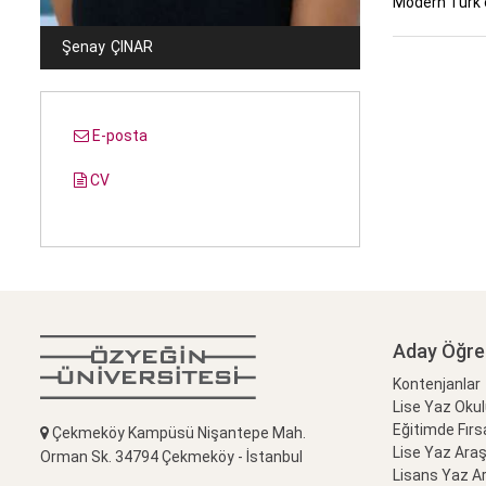
Modern Türk e
Şenay
ÇINAR
E-posta
CV
Aday Öğre
Kontenjanlar
Lise Yaz Oku
Eğitimde Fırs
Çekmeköy Kampüsü Nişantepe Mah.
Lise Yaz Ara
Orman Sk. 34794 Çekmeköy - İstanbul
Lisans Yaz A