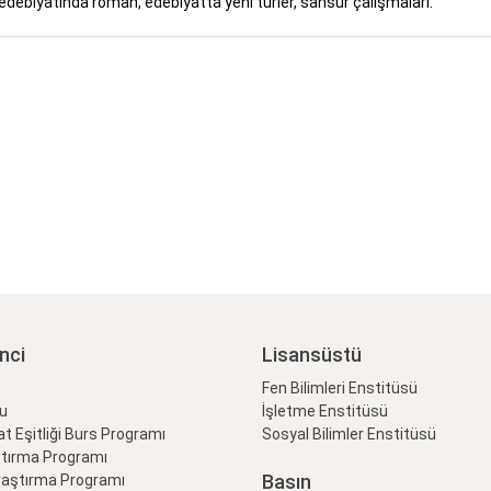
debiyatında roman, edebiyatta yeni türler, sansür çalışmaları.
nci
Lisansüstü
Fen Bilimleri Enstitüsü
lu
İşletme Enstitüsü
at Eşitliği Burs Programı
Sosyal Bilimler Enstitüsü
ştırma Programı
Basın
raştırma Programı