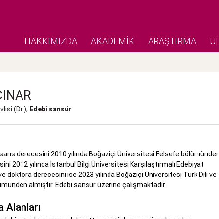
HAKKIMIZDA
AKADEMİK
ARAŞTIRMA
U
ÇINAR
isi (Dr.),
Edebi sansür
isans derecesini 2010 yılında Boğaziçi Üniversitesi Felsefe bölümünde
ini 2012 yılında İstanbul Bilgi Üniversitesi Karşılaştırmalı Edebiyat
 doktora derecesini ise 2023 yılında Boğaziçi Üniversitesi Türk Dili ve
ümünden almıştır. Edebi sansür üzerine çalışmaktadır.
 Alanları