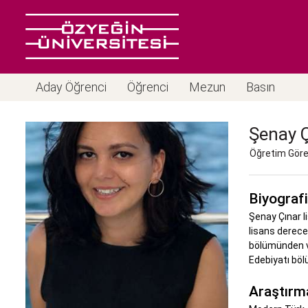
Aday Öğrenci
Öğrenci
Mezun
Basın
Şenay
Öğretim Görevl
Biyografi
Şenay Çınar l
lisans dereces
bölümünden ve
Edebiyatı böl
Araştırma