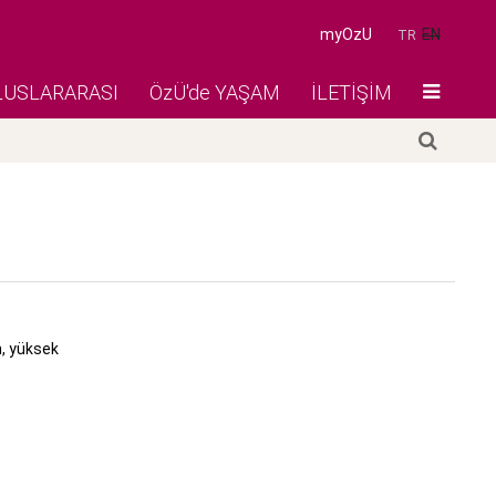
myOzU
EN
TR
LUSLARARASI
ÖzÜ'de YAŞAM
İLETİŞİM
n, yüksek