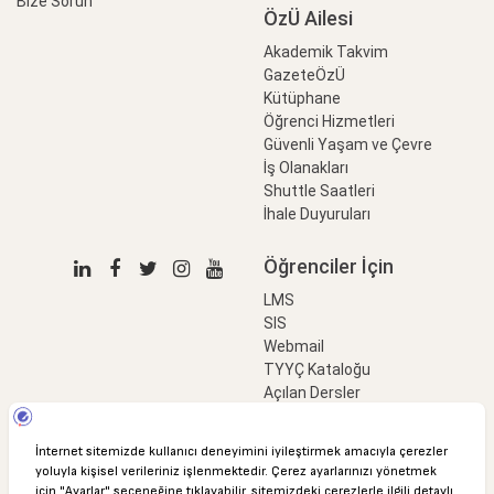
Bize Sorun
ÖzÜ Ailesi
Akademik Takvim
GazeteÖzÜ
Kütüphane
Öğrenci Hizmetleri
Güvenli Yaşam ve Çevre
İş Olanakları
Shuttle Saatleri
İhale Duyuruları
Öğrenciler İçin
LMS
SIS
Webmail
TYYÇ Kataloğu
Açılan Dersler
LinkProfessional
e-Ödeme