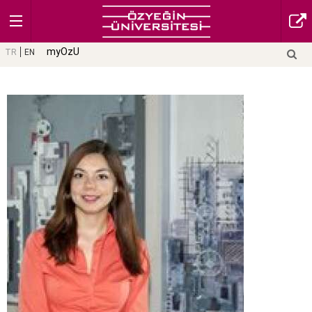
myOzU
TR
EN