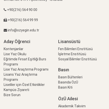
+90(216) 564 90 00
+90(216) 564 99 99
info@ozyegin.edu.tr
Aday Öğrenci
Lisansüstü
Kontenjanlar
Fen Bilimleri Enstitüsü
Lise Yaz Okulu
İşletme Enstitüsü
Eğitimde Fırsat Eşitliği Burs
Sosyal Bilimler Enstitüsü
Programı
Basın
Lise Yaz Araştırma Programı
Lisans Yaz Araştırma
Basın Bültenleri
Programı
Basında ÖzÜ
Liseliler için Özel Etkinlikler
Basın Kiti
Kampüs Ziyareti
Bize Sorun
ÖzÜ Ailesi
Akademik Takvim