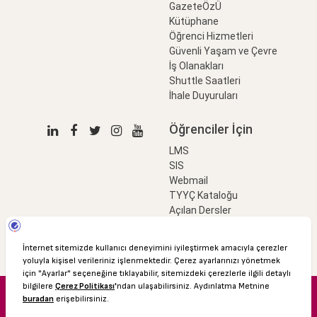
GazeteÖzÜ
Kütüphane
Öğrenci Hizmetleri
Güvenli Yaşam ve Çevre
İş Olanakları
Shuttle Saatleri
İhale Duyuruları
Öğrenciler İçin
LMS
SIS
Webmail
TYYÇ Kataloğu
Açılan Dersler
LinkProfessional
e-Ödeme
© 2016 Özyeğin Üniversitesi