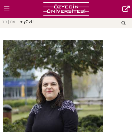
myOzU
TR
EN