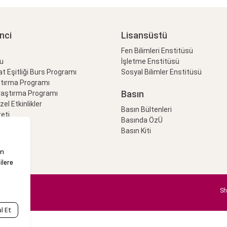
nci
Lisansüstü
Fen Bilimleri Enstitüsü
lu
İşletme Enstitüsü
at Eşitliği Burs Programı
Sosyal Bilimler Enstitüsü
ştırma Programı
Basın
raştırma Programı
Özel Etkinlikler
Basın Bültenleri
eti
Basında ÖzÜ
Basın Kiti
Sh