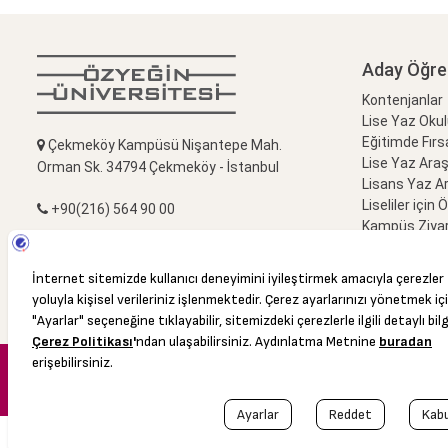
Aday Öğre
Kontenjanlar
Lise Yaz Oku
Eğitimde Fırs
Çekmeköy Kampüsü Nişantepe Mah.
Lise Yaz Ara
Orman Sk. 34794 Çekmeköy - İstanbul
Lisans Yaz A
Liseliler için 
+90(216) 564 90 00
Kampüs Ziyar
Bize Sorun
+90(216) 564 99 99
info@ozyegin.edu.tr
© 2016 Özyeğin Üniversitesi