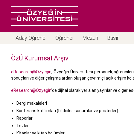
Aday Öğrenci
Öğrenci
Mezun
Basın
ÖzÜ Kurumsal Arşiv
eResearch@Ozyegin
, Özyeğin Üniversitesi personeli, öğrenciler
sonuçları ve diğer çalışmalardan oluşan çevrimiçi açık erişim kol
eResearch@Ozyegin
’de dijital olarak yer alan yayınlar ve diğer es
Dergi makaleleri
Konferans katılımları (bildiriler, sunumlar ve posterler)
Raporlar
Tezler
Kitaplar ve kitap bölümleri