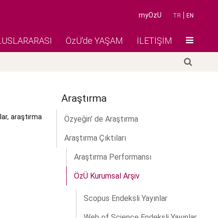
myOzU
TR
EN
LUSLARARASI
ÖzÜ'de YAŞAM
İLETİŞİM
Araştırma
lar, araştırma
Özyeğin' de Araştırma
Araştırma Çıktıları
Araştırma Performansı
ÖzÜ Kurumsal Arşiv
Scopus Endeksli Yayınlar
Web of Science Endeksli Yayınlar