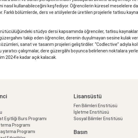
i nasıl kullanabileceğini keşfediyor. Öğrencilerin küresel meselelere dair 
Farklı bölümlerde, ders ve atölyelerde üretilen projelerle tatlısu ka
ütücülüğündeki stüdyo dersi kapsamında öğrenciler, tatlısu kaynakların
zergahını takip eden öğrenciler, derenin duyulmayan sesine kulak verdi
 çözümleri, sanat ve tasarım projeleri geliştirdiler. “Codlective” adıyla k
 yaratıcı çalışmalar, dere güzergâhı boyunca belirlenen noktalara yerleş
kim 2024’e kadar açık kalacak.
nci
Lisansüstü
Fen Bilimleri Enstitüsü
lu
İşletme Enstitüsü
at Eşitliği Burs Programı
Sosyal Bilimler Enstitüsü
ştırma Programı
Basın
raştırma Programı