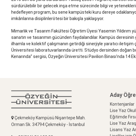
sürdürülebilir bir gelecek inşa etme sürecinde bilgi ve yeteneklerin
hedefleyen program, bu sene kampüsteki kuru dereye odaklanıyor. 
imkânlarına disiplinlerötesi bir bakışla yaklaşıyor.
Mimarlık ve Tasarım Fakültesi Öğretim Üyesi Yasemin Yıldırım yür
sanatın ve tasarımın gücünden faydalandılar. Kampüs deresinin gü
ilhamla ve kolektif çalışmanın getirdiği sinerjiyle yaratıcı iletişim
Üniversitesi laboratuvarlarında üretti. Stüdyo dersinden doğan bu
Kenarında” sergisi, Özyeğin Üniversitesi Pavilion Binası’nda 14 E
Aday Öğre
Kontenjanlar
Lise Yaz Oku
Eğitimde Fırs
Çekmeköy Kampüsü Nişantepe Mah.
Lise Yaz Ara
Orman Sk. 34794 Çekmeköy - İstanbul
Lisans Yaz A