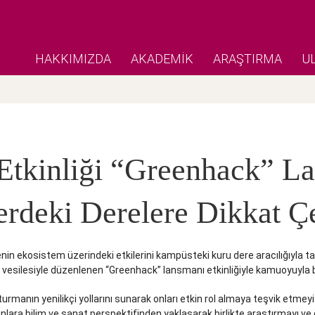
HAKKIMIZDA
AKADEMİK
ARAŞTIRMA
U
Etkinliği “Greenhack” L
rdeki Derelere Dikkat Çe
n ekosistem üzerindeki etkilerini kampüsteki kuru dere aracılığıyla t
nü vesilesiyle düzenlenen “Greenhack” lansmanı etkinliğiyle kamuoyuyla 
turmanın yenilikçi yollarını sunarak onları etkin rol almaya teşvik etmey
ra bilim ve sanat perspektifinden yaklaşarak birlikte araştırmayı ve ö