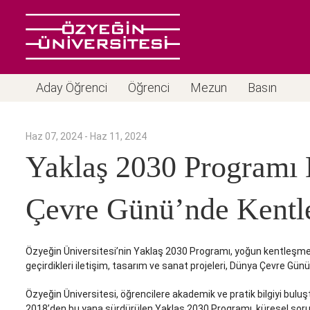
Aday Öğrenci
Öğrenci
Mezun
Basın
Haz 07, 2024 - Haz 11, 2024
Yaklaş 2030 Programı 
Çevre Günü’nde Kentle
Özyeğin Üniversitesi’nin Yaklaş 2030 Programı, yoğun kentleşmeni
geçirdikleri iletişim, tasarım ve sanat projeleri, Dünya Çevre Gü
Özyeğin Üniversitesi, öğrencilere akademik ve pratik bilgiyi buluş
2018’den bu yana sürdürülen Yaklaş 2030 Programı, küresel sorunla