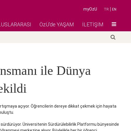
myOzU
TR
EN
LUSLARARASI
ÖzÜ'de YAŞAM
İLETİŞİM
ansmanı ile Dünya
kildi
artışmaya açıyor. Öğrencilerin dereye dikkat çekmek için hayata
buluştu.
i sürdürüyor. Üniversitenin Sürdürülebilirlik Platformu bünyesinde
ğrenmeyi merkezine alıyor. Böylelikle her bir öğrenci,