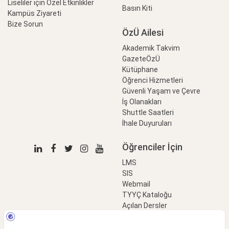
Liseliler için Özel Etkinlikler
Basın Kiti
Kampüs Ziyareti
Bize Sorun
ÖzÜ Ailesi
Akademik Takvim
GazeteÖzÜ
Kütüphane
Öğrenci Hizmetleri
Güvenli Yaşam ve Çevre
İş Olanakları
Shuttle Saatleri
İhale Duyuruları
Öğrenciler İçin
LMS
SIS
Webmail
TYYÇ Kataloğu
Açılan Dersler
LinkProfessional
e-Ödeme