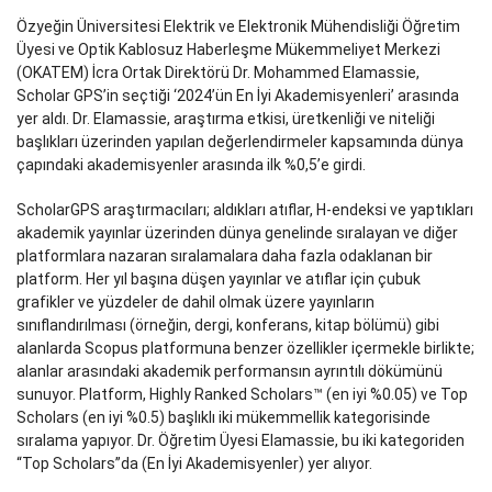
Özyeğin Üniversitesi Elektrik ve Elektronik Mühendisliği Öğretim
Üyesi ve Optik Kablosuz Haberleşme Mükemmeliyet Merkezi
(OKATEM) İcra Ortak Direktörü Dr. Mohammed Elamassie,
Scholar GPS’in seçtiği ‘2024’ün En İyi Akademisyenleri’ arasında
yer aldı. Dr. Elamassie, araştırma etkisi, üretkenliği ve niteliği
başlıkları üzerinden yapılan değerlendirmeler kapsamında dünya
çapındaki akademisyenler arasında ilk %0,5’e girdi.
ScholarGPS araştırmacıları; aldıkları atıflar, H-endeksi ve yaptıkları
akademik yayınlar üzerinden dünya genelinde sıralayan ve diğer
platformlara nazaran sıralamalara daha fazla odaklanan bir
platform. Her yıl başına düşen yayınlar ve atıflar için çubuk
grafikler ve yüzdeler de dahil olmak üzere yayınların
sınıflandırılması (örneğin, dergi, konferans, kitap bölümü) gibi
alanlarda Scopus platformuna benzer özellikler içermekle birlikte;
alanlar arasındaki akademik performansın ayrıntılı dökümünü
sunuyor. Platform, Highly Ranked Scholars™ (en iyi %0.05) ve Top
Scholars (en iyi %0.5) başlıklı iki mükemmellik kategorisinde
sıralama yapıyor. Dr. Öğretim Üyesi Elamassie, bu iki kategoriden
“Top Scholars”da (En İyi Akademisyenler) yer alıyor.