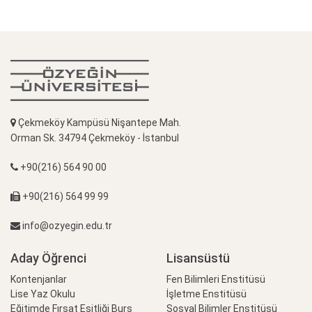
Çekmeköy Kampüsü Nişantepe Mah.
Orman Sk. 34794 Çekmeköy - İstanbul
+90(216) 564 90 00
+90(216) 564 99 99
info@ozyegin.edu.tr
Aday Öğrenci
Lisansüstü
Kontenjanlar
Fen Bilimleri Enstitüsü
Lise Yaz Okulu
İşletme Enstitüsü
Eğitimde Fırsat Eşitliği Burs
Sosyal Bilimler Enstitüsü