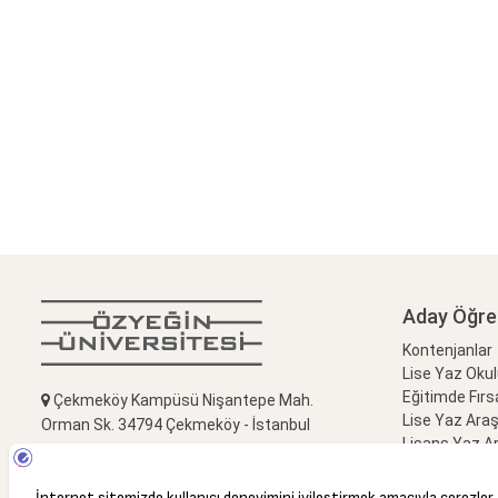
Aday Öğre
Kontenjanlar
Lise Yaz Oku
Eğitimde Fırs
Çekmeköy Kampüsü Nişantepe Mah.
Lise Yaz Ara
Orman Sk. 34794 Çekmeköy - İstanbul
Lisans Yaz A
Liseliler için 
+90(216) 564 90 00
Kampüs Ziyar