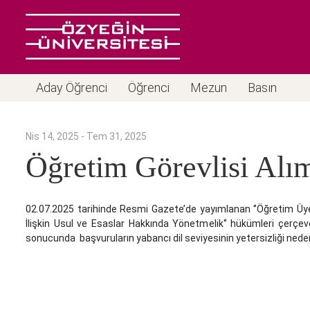
Aday Öğrenci
Öğrenci
Mezun
Basın
Nis 14, 2025 - Tem 31, 2025
Öğretim Görevlisi Alı
02.07.2025 tarihinde Resmi Gazete’de yayımlanan ‘’Öğretim Üye
İlişkin Usul ve Esaslar Hakkında Yönetmelik‘’ hükümleri çerçe
sonucunda başvuruların yabancı dil seviyesinin yetersizliği ned