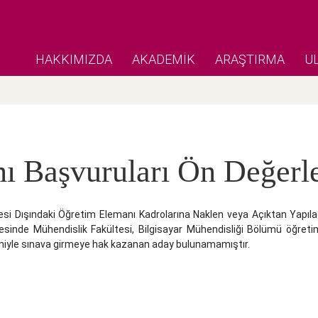
HAKKIMIZDA
AKADEMİK
ARAŞTIRMA
U
mı Başvuruları Ön Değerl
si Dışındaki Öğretim Elemanı Kadrolarına Naklen veya Açıktan Yapıla
vesinde Mühendislik Fakültesi, Bilgisayar Mühendisliği Bölümü öğret
eniyle sınava girmeye hak kazanan aday bulunamamıştır.