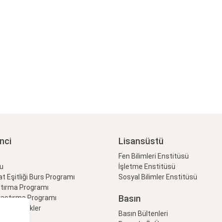
nci
Lisansüstü
Fen Bilimleri Enstitüsü
lu
İşletme Enstitüsü
at Eşitliği Burs Programı
Sosyal Bilimler Enstitüsü
ştırma Programı
Basın
raştırma Programı
Özel Etkinlikler
Basın Bültenleri
eti