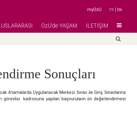
myOzU
TR
EN
LUSLARARASI
ÖzÜ'de YAŞAM
İLETİŞİM
endirme Sonuçları
cak Atamalarda Uygulanacak Merkezi Sınav ile Giriş Sınavlarına
im görevlisi kadrosuna yapılan başvuruların ön değerlendirmesi